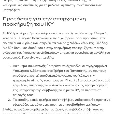
στήριξη. Είναι θεσμική πράξη ακαδημαϊκής αναγνώρισης, με
καθοριστικές συνέπειες για τη μελλοντική επιστημονική πορεία των
υποτρόφων.
Προτάσεις για την επερχόμενη
προκήρυξη του ΙΚΥ
Το ΙΚΥ έχει μέχρι σήμερα διαδραματίσει νευραλγικό ρόλο στην Ελληνική
κοινωνία με μεγάλο θετικό αντίκτυπο. Έχει προωθήσει την έρευνα, την
αριστεία και κυρίως έχει στηρίξει τα όνειρα χιλιάδων νέων της Ελλάδας.
Με δύο θεσμικές διορθώσεις στην επερχόμενη προκήρυξή του για την
ενίσχυση των Υποψηφίων Διδακτόρων μπορεί να συνεχίσει τη μεγάλη του
συνεισφορά. Προτείνονται τα εξής:
Δικαίωμα συμμετοχής θα πρέπει να έχουν όλοι οι εγγεγραμμένοι
Υποψήφιοι Διδάκτορες στο Τμήμα του Πανεπιστημίου που τους
υποδέχεται με (α) αποδεικτικό εγγραφής ως ΥΔ έως την
ημερομηνία αίτησής τους προς το ΙΚΥ και (β) αποδεικτικό ορισμού
τριμελούς επιτροπής του διδακτορικού τους έως την ημερομηνία
της υπογραφής της σύμβασής τους με το ΙΚΥ, σε περίπτωση
επιλογής τους.
Τα εισοδηματικά κριτήρια του Υποψήφιου Διδάκτορα θα πρέπει να
εφαρμόζονται μόνο στην περίπτωση ισοβαθμίας αιτήσεων.
Ελπίζω οι ως άνω διορθωτικές προτάσεις να ληφθούν υπόψη από το