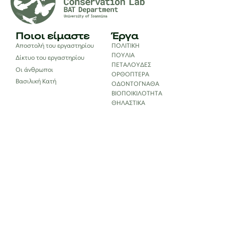
Ποιοι είμαστε
Έργα
Αποστολή του εργαστηρίου
ΠΟΛΙΤΙΚΗ
ΠΟΥΛΙΑ
Δίκτυο του εργαστηρίου
ΠΕΤΑΛΟΥΔΕΣ
Οι άνθρωποι
ΟΡΘΟΠΤΕΡΑ
Βασιλική Κατή
ΟΔΟΝΤΟΓΝΑΘΑ
ΒΙΟΠΟΙΚΙΛΟΤΗΤΑ
ΘΗΛΑΣΤΙΚΑ
Δημοσιεύσεις
Επιστήμη για
την κοινωνία
Βάσεις δεδομένων
Εκπαίδευση
Δημοσιεύσεις
Books & book chapters
Αναφορές
Επικοινωνία