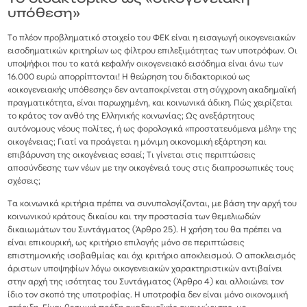
υπόθεση»
Το πλέον προβληματικό στοιχείο του ΦΕΚ είναι η εισαγωγή οικογενειακών
εισοδηματικών κριτηρίων ως φίλτρου επιλεξιμότητας των υποτρόφων. Οι
υποψήφιοι που το κατά κεφαλήν οικογενειακό εισόδημα είναι άνω των
16.000 ευρώ απορρίπτονται! Η θεώρηση του διδακτορικού ως
«οικογενειακής υπόθεσης» δεν ανταποκρίνεται στη σύγχρονη ακαδημαϊκή
πραγματικότητα, είναι παρωχημένη, και κοινωνικά άδικη. Πώς χειρίζεται
το κράτος τον ανθό της Ελληνικής κοινωνίας; Ως ανεξάρτητους
αυτόνομους νέους πολίτες, ή ως φορολογικά «προστατευόμενα μέλη» της
οικογένειας; Γιατί να προάγεται η μόνιμη οικονομική εξάρτηση και
επιβάρυνση της οικογένειας εσαεί; Τι γίνεται στις περιπτώσεις
αποσύνδεσης των νέων με την οικογένειά τους στις διαπροσωπικές τους
σχέσεις;
Τα κοινωνικά κριτήρια πρέπει να συνυπολογίζονται, με βάση την αρχή του
κοινωνικού κράτους δικαίου και την προστασία των θεμελιωδών
δικαιωμάτων του Συντάγματος (Άρθρο 25). Η χρήση του θα πρέπει να
είναι επικουρική, ως κριτήριο επιλογής μόνο σε περιπτώσεις
επιστημονικής ισοβαθμίας και όχι κριτήριο αποκλεισμού. Ο αποκλεισμός
άριστων υποψηφίων λόγω οικογενειακών χαρακτηριστικών αντιβαίνει
στην αρχή της ισότητας του Συντάγματος (Άρθρο 4) και αλλοιώνει τον
ίδιο τον σκοπό της υποτροφίας. Η υποτροφία δεν είναι μόνο οικονομική