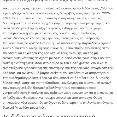
Δικαίωμα αίτησης έχουν αποκλειστικά οι υποψήφιοι διδάκτορες (ΥΔ) που
έχουν ήδη ξεκινήσει την εκπόνηση της διατριβής τους την περίοδο 2021-
2024. Ενσωματώνεται έτσι η σιωπηρή παραδοχή ότι η ερευνητική
δραστηριότητα μπορεί να αρχίζει χωρίς θεσμική οικονομική στήριξη και
άνευ αποδοχών. Στην πράξη, το κράτος ενθαρρύνει την παραγωγή
επιστημονικού έργου μέσω ατομικής οικονομικής αυτοθυσίας,
μετακυλίοντας το κόστος της έρευνας στους νέους επιστήμονες.
Φαίνεται πως το κράτος θεωρεί ηθικά αποδεκτή την παράλληλη εργασία
των ΥΔ και την οικονομική τους ανέχεια, με συνεπαγόμενο κόστος στην
ποιότητα και ταχύτητα της ερευνητική τους ανέλιξης και της μη
ανταγωνιστικότητας σε σχέση με τους συναδέλφους τους στην Ευρώπη.
Αυτή η αντίληψη αντίκεται στο άρθρο 16 του Συντάγματος. Δεν είναι η
ανάπτυξη και η προαγωγή της επιστήμης και της έρευνας υποχρέωση του
Κράτους και όχι ατομικό βάρος εκείνων που επιλέγουν να υπηρετήσουν
την ακαδημαϊκή γνώση; Η έρευνα δεν μπορεί να βασίζεται σε ιδιωτικές
λύσεις επιβίωσης και να προϋποθέτει ψυχολογική και οικονομική αντοχή
πριν ακόμη υπάρξει θεσμική αξιολόγηση των προτάσεων προς
χρηματοδότηση. Η επιλογή των αρίστων νέων ερευνητών και η οικονομική
στήριξή τους θα πρέπει να πραγματοποιείται από την αρχή. Οι μη
επιλεγμένοι νέοι ερευνητές ας έχουν το δικαίωμα της επιλογής εκπόνησης
διατριβής με ίδια μέσα ή όχι.
Το διδακτορικό ως «οικογενειακή