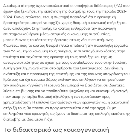
Δικαίωμα αίτησης έχουν αποκλειστικά οι υποψήφιοι διδάκτορες (ΥΔ) που
έχουν ήδη ξεκινήσει την εκπόνηση της διατριβής τους την περίοδο 2021-
2024. Ενσωματώνεται έτσι η σιωπηρή παραδοχή ότι η ερευνητική
δραστηριότητα μπορεί να αρχίζει χωρίς θεσμική οικονομική στήριξη και
άνευ αποδοχών. Στην πράξη, το κράτος ενθαρρύνει την παραγωγή
επιστημονικού έργου μέσω ατομικής οικονομικής αυτοθυσίας,
μετακυλίοντας το κόστος της έρευνας στους νέους επιστήμονες.
Φαίνεται πως το κράτος θεωρεί ηθικά αποδεκτή την παράλληλη εργασία
των ΥΔ και την οικονομική τους ανέχεια, με συνεπαγόμενο κόστος στην
ποιότητα και ταχύτητα της ερευνητική τους ανέλιξης και της μη
ανταγωνιστικότητας σε σχέση με τους συναδέλφους τους στην Ευρώπη.
Αυτή η αντίληψη αντίκεται στο άρθρο 16 του Συντάγματος. Δεν είναι η
ανάπτυξη και η προαγωγή της επιστήμης και της έρευνας υποχρέωση του
Κράτους και όχι ατομικό βάρος εκείνων που επιλέγουν να υπηρετήσουν
την ακαδημαϊκή γνώση; Η έρευνα δεν μπορεί να βασίζεται σε ιδιωτικές
λύσεις επιβίωσης και να προϋποθέτει ψυχολογική και οικονομική αντοχή
πριν ακόμη υπάρξει θεσμική αξιολόγηση των προτάσεων προς
χρηματοδότηση. Η επιλογή των αρίστων νέων ερευνητών και η οικονομική
στήριξή τους θα πρέπει να πραγματοποιείται από την αρχή. Οι μη
επιλεγμένοι νέοι ερευνητές ας έχουν το δικαίωμα της επιλογής εκπόνησης
διατριβής με ίδια μέσα ή όχι.
Το διδακτορικό ως «οικογενειακή