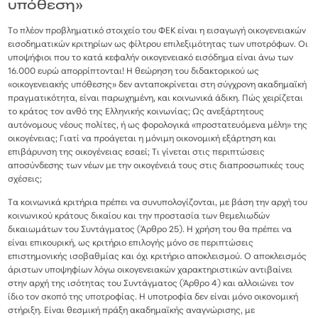
υπόθεση»
Το πλέον προβληματικό στοιχείο του ΦΕΚ είναι η εισαγωγή οικογενειακών
εισοδηματικών κριτηρίων ως φίλτρου επιλεξιμότητας των υποτρόφων. Οι
υποψήφιοι που το κατά κεφαλήν οικογενειακό εισόδημα είναι άνω των
16.000 ευρώ απορρίπτονται! Η θεώρηση του διδακτορικού ως
«οικογενειακής υπόθεσης» δεν ανταποκρίνεται στη σύγχρονη ακαδημαϊκή
πραγματικότητα, είναι παρωχημένη, και κοινωνικά άδικη. Πώς χειρίζεται
το κράτος τον ανθό της Ελληνικής κοινωνίας; Ως ανεξάρτητους
αυτόνομους νέους πολίτες, ή ως φορολογικά «προστατευόμενα μέλη» της
οικογένειας; Γιατί να προάγεται η μόνιμη οικονομική εξάρτηση και
επιβάρυνση της οικογένειας εσαεί; Τι γίνεται στις περιπτώσεις
αποσύνδεσης των νέων με την οικογένειά τους στις διαπροσωπικές τους
σχέσεις;
Τα κοινωνικά κριτήρια πρέπει να συνυπολογίζονται, με βάση την αρχή του
κοινωνικού κράτους δικαίου και την προστασία των θεμελιωδών
δικαιωμάτων του Συντάγματος (Άρθρο 25). Η χρήση του θα πρέπει να
είναι επικουρική, ως κριτήριο επιλογής μόνο σε περιπτώσεις
επιστημονικής ισοβαθμίας και όχι κριτήριο αποκλεισμού. Ο αποκλεισμός
άριστων υποψηφίων λόγω οικογενειακών χαρακτηριστικών αντιβαίνει
στην αρχή της ισότητας του Συντάγματος (Άρθρο 4) και αλλοιώνει τον
ίδιο τον σκοπό της υποτροφίας. Η υποτροφία δεν είναι μόνο οικονομική
στήριξη. Είναι θεσμική πράξη ακαδημαϊκής αναγνώρισης, με