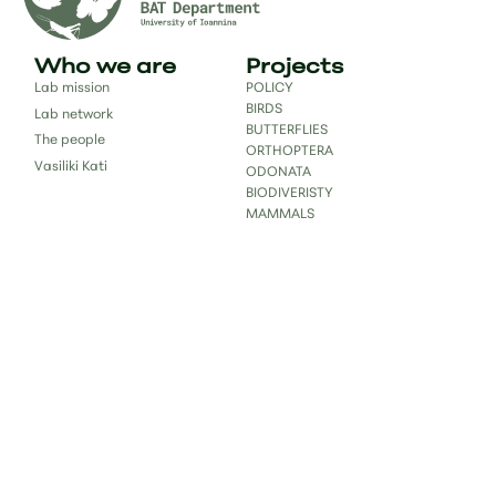
Who we are
Projects
Lab mission
POLICY
BIRDS
Lab network
BUTTERFLIES
The people
ORTHOPTERA
Vasiliki Kati
ODONATA
BIODIVERISTY
MAMMALS
Publications
Science for
society
Databases
Education
Publications
Books & book chapters
Reports
Contact
bc.lab.uoi@gmail.com