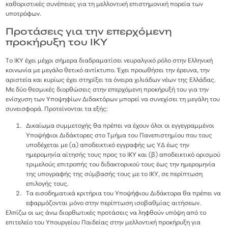
καθοριστικές συνέπειες για τη μελλοντική επιστημονική πορεία των
υποτρόφων.
Προτάσεις για την επερχόμενη
προκήρυξη του ΙΚΥ
Το ΙΚΥ έχει μέχρι σήμερα διαδραματίσει νευραλγικό ρόλο στην Ελληνική
κοινωνία με μεγάλο θετικό αντίκτυπο. Έχει προωθήσει την έρευνα, την
αριστεία και κυρίως έχει στηρίξει τα όνειρα χιλιάδων νέων της Ελλάδας.
Με δύο θεσμικές διορθώσεις στην επερχόμενη προκήρυξή του για την
ενίσχυση των Υποψηφίων Διδακτόρων μπορεί να συνεχίσει τη μεγάλη του
συνεισφορά. Προτείνονται τα εξής:
Δικαίωμα συμμετοχής θα πρέπει να έχουν όλοι οι εγγεγραμμένοι
Υποψήφιοι Διδάκτορες στο Τμήμα του Πανεπιστημίου που τους
υποδέχεται με (α) αποδεικτικό εγγραφής ως ΥΔ έως την
ημερομηνία αίτησής τους προς το ΙΚΥ και (β) αποδεικτικό ορισμού
τριμελούς επιτροπής του διδακτορικού τους έως την ημερομηνία
της υπογραφής της σύμβασής τους με το ΙΚΥ, σε περίπτωση
επιλογής τους.
Τα εισοδηματικά κριτήρια του Υποψήφιου Διδάκτορα θα πρέπει να
εφαρμόζονται μόνο στην περίπτωση ισοβαθμίας αιτήσεων.
Ελπίζω οι ως άνω διορθωτικές προτάσεις να ληφθούν υπόψη από το
επιτελείο του Υπουργείου Παιδείας στην μελλοντική προκήρυξη για