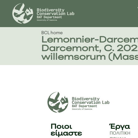
BCL home
Lemonnier-Darcemont,
Darcemont, C. 2022
willemsorum (Massa 
Ποιοι
Έργα
είμαστε
ΠΟΛΙΤΙΚΗ