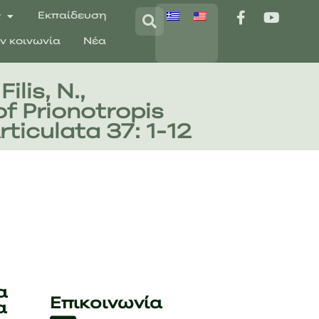
ς
Εκπαίδευση
ην κοινωνία
Νέα
lis, N.,
f Prionotropis
ticulata 37: 1-12
α
Επικοινωνία
α