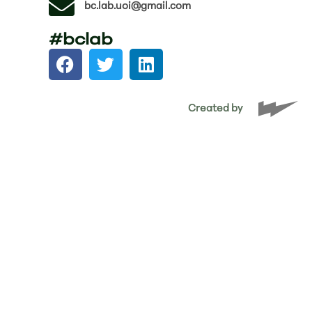
bc.lab.uoi@gmail.com
#bclab
Created by