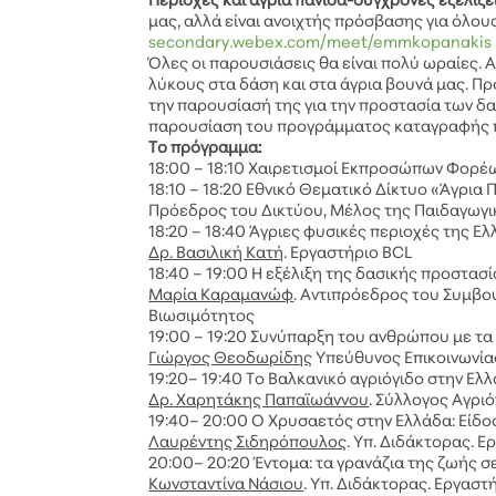
Περιοχές και άγρια πανίδα-σύγχρονες εξελίξε
μας, αλλά είναι ανοιχτής πρόσβασης για όλου
secondary.webex.com/meet/emmkopanakis
Όλες οι παρουσιάσεις θα είναι πολύ ωραίες. Α
λύκους στα δάση και στα άγρια βουνά μας. Π
την παρουσίασή της για την προστασία των δ
παρουσίαση του προγράμματος καταγραφής π
Το πρόγραμμα:
18:00 – 18:10 Χαιρετισμοί Εκπροσώπων Φορέ
18:10 – 18:20 Εθνικό Θεματικό Δίκτυο «Άγρια
Πρόεδρος του Δικτύου, Μέλος της Παιδαγωγ
18:20 – 18:40 Άγριες φυσικές περιοχές της Ελ
Δρ. Βασιλική Κατή
. Εργαστήριο BCL
18:40 – 19:00 Η εξέλιξη της δασικής προστασί
Μαρία Καραμανώφ
. Αντιπρόεδρος του Συμβο
Βιωσιμότητος
19:00 – 19:20 Συνύπαρξη του ανθρώπου με τ
Γιώργος Θεοδωρίδης
Υπεύθυνος Επικοινωνία
19:20– 19:40 Το Βαλκανικό αγριόγιδο στην Ελλ
Δρ. Χαρητάκης Παπαϊωάννου
. Σύλλογος Αγρι
19:40– 20:00 Ο Χρυσαετός στην Ελλάδα: Είδο
Λαυρέντης Σιδηρόπουλος
. Υπ. Διδάκτορας. 
20:00– 20:20 Έντομα: τα γρανάζια της ζωής σε
Κωνσταντίνα Νάσιου
. Υπ. Διδάκτορας. Εργαστ