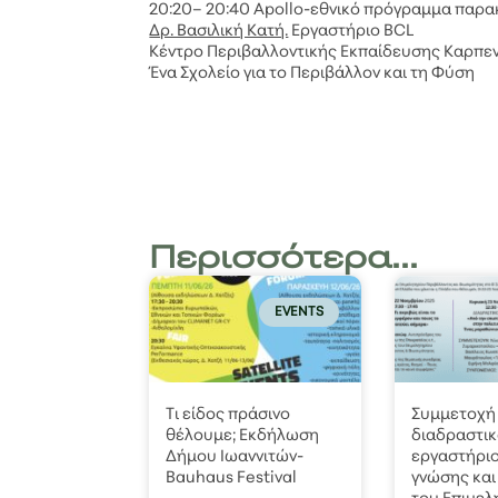
20:20– 20:40 Apollo-εθνικό πρόγραμμα παρ
Δρ. Βασιλική Κατή.
Εργαστήριο BCL
Κέντρο Περιβαλλοντικής Εκπαίδευσης Καρπε
Ένα Σχολείο για το Περιβάλλον και τη Φύση
Περισσότερα...
EVENTS
Τι είδος πράσινο
Συμμετοχή 
θέλουμε; Εκδήλωση
διαδραστι
Δήμου Ιωαννιτών-
εργαστήρι
Bauhaus Festival
γνώσης και