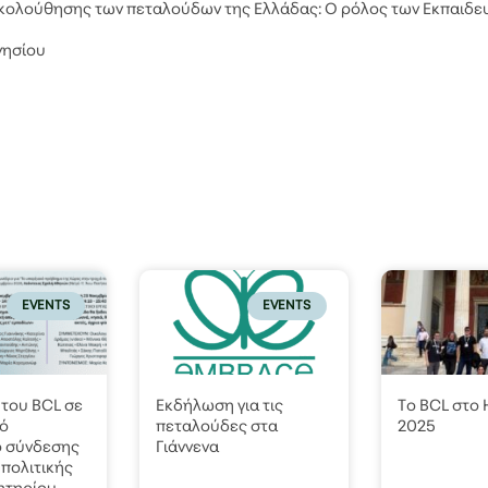
ακολούθησης των πεταλούδων της Ελλάδας: Ο ρόλος των Εκπαιδε
νησίου
EVENTS
EVENTS
του BCL σε
Εκδήλωση για τις
Το BCL στο
κό
πεταλούδες στα
2025
ο σύνδεσης
Γιάννενα
 πολιτικής