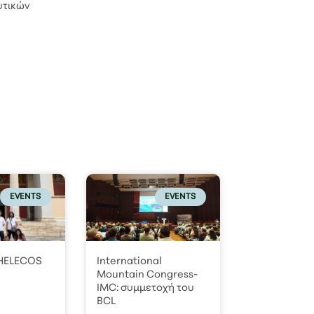
υτικών
EVENTS
EVENTS
 HELECOS
International
Mountain Congress-
IMC: συμμετοχή του
BCL