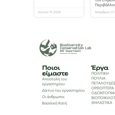
του Επιμελ
Περιβάλλο
Ιούνιος 19, 2026
Νοέμβριος 21
Ποιοι
Έργα
είμαστε
ΠΟΛΙΤΙΚΗ
ΠΟΥΛΙΑ
Αποστολή του
ΠΕΤΑΛΟΥΔΕ
εργαστηρίου
ΟΡΘΟΠΤΕΡΑ
Δίκτυο του εργαστηρίου
ΟΔΟΝΤΟΓΝ
Οι άνθρωποι
ΒΙΟΠΟΙΚΙΛΟ
ΘΗΛΑΣΤΙΚΑ
Βασιλική Κατή