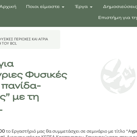
Αρχική
Ποιοι είμαστε
Έργα
Δημοσιεύσει
Επιστήμη για τ
ΥΣΙΚΈΣ ΠΕΡΙΟΧΈΣ ΚΑΙ ΆΓΡΙΑ
Ή ΤΟΥ BCL
για
γριες Φυσικές
 πανίδα-
ς” με τη
L
.00
το Εργαστήριό μας θα συμμετάσχει σε σεμινάριο με τίτλο “Α
γρ