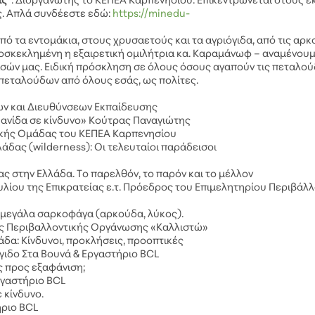
ις
“. Διοργανωτής το ΚΕΠΕΑ Καρπενησιου. Επικεντρώνεται στους ε
ς. Απλά συνδέεστε εδώ:
https://minedu-
πό τα εντομάκια, στους χρυσαετούς και τα αγριόγιδα, από τις αρκ
ροσκεκλημένη η εξαιρετική ομιλήτρια κα. Καραμάνωφ – αναμένου
ασών μας. Ειδική πρόσκληση σε όλους όσους αγαπούν τις πεταλού
εταλούδων από όλους εσάς, ως πολίτες.
ων και Διευθύνσεων Εκπαίδευσης
 Πανίδα σε κίνδυνο» Κούτρας Παναγιώτης
ικής Ομάδας του ΚΕΠΕΑ Καρπενησίου
λάδας (wilderness): Οι τελευταίοι παράδεισοι
ας στην Ελλάδα. Το παρελθόν, το παρόν και το μέλλον
υλίου της Επικρατείας ε.τ. Πρόεδρος του Επιμελητηρίου Περιβάλλ
α μεγάλα σαρκοφάγα (αρκούδα, λύκος).
ς Περιβαλλοντικής Οργάνωσης «Καλλιστώ»
άδα: Κίνδυνοι, προκλήσεις, προοπτικές
όγιδο Στα Βουνά & Εργαστήριο BCL
ς προς εξαφάνιση;
Εργαστήριο BCL
 κίνδυνο.
ήριο BCL