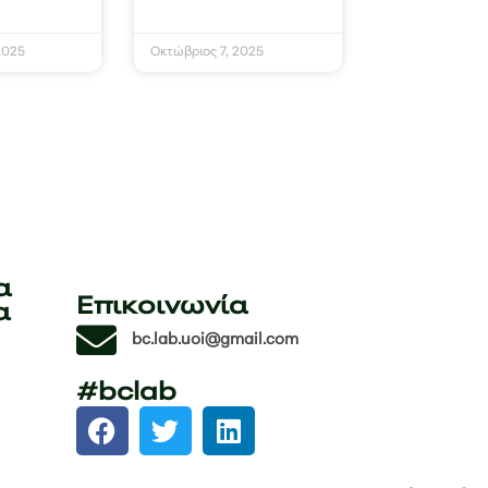
2025
Οκτώβριος 7, 2025
α
Επικοινωνία
α
bc.lab.uoi@gmail.com
#bclab