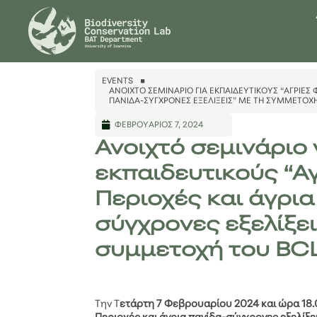
EVENTS
ΑΝΟΙΧΤΌ ΣΕΜΙΝΆΡΙΟ ΓΙΑ ΕΚΠΑΙΔΕΥΤΙΚΟΎΣ “ΑΓΡΙΕΣ Φ
ΠΑΝΊΔΑ-ΣΎΓΧΡΟΝΕΣ ΕΞΕΛΊΞΕΙΣ” ΜΕ ΤΗ ΣΥΜΜΕΤΟΧ
ΦΕΒΡΟΥΆΡΙΟΣ 7, 2024
Ανοιχτό σεμινάριο 
εκπαιδευτικούς “Α
Περιοχές και άγρια
σύγχρονες εξελίξει
συμμετοχή του BC
Την Τ
ετάρτη 7 Φεβρουαρίου 2024 και ώρα 18