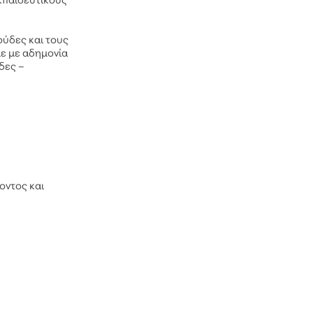
κπαιδευτικούς
ούδες και τους
με με αδημονία
δες –
οντος και