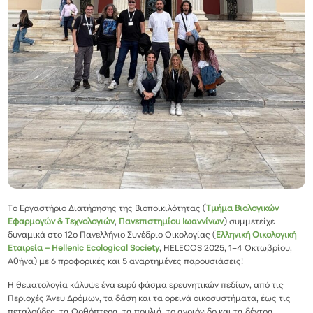
Το Εργαστήριο Διατήρησης της Βιοποικιλότητας (
Τμήμα Βιολογικών
Εφαρμογών & Τεχνολογιών
,
Πανεπιστημίου Ιωαννίνων
) συμμετείχε
δυναμικά στο 12ο Πανελλήνιο Συνέδριο Οικολογίας (
Ελληνική Οικολογική
Εταιρεία – Hellenic Ecological Society
, HELECOS 2025, 1–4 Οκτωβρίου,
Αθήνα) με 6 προφορικές και 5 αναρτημένες παρουσιάσεις!
Η θεματολογία κάλυψε ένα ευρύ φάσμα ερευνητικών πεδίων, από τις
Περιοχές Άνευ Δρόμων, τα δάση και τα ορεινά οικοσυστήματα, έως τις
πεταλούδες, τα Ορθόπτερα, τα πουλιά, το αγριόγιδο και τα δέντρα —