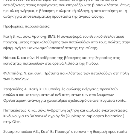
εστιάζοντας στους παράγοντες που επηρεάζουν τη βιοποικιλότητα, όπως
η αιολική ενέργεια, η βόσκηση, η κλιματική αλλαγή, η αστικοποίηση και η
ανάγκη για αποτελεσματική προστασία της άγριας φύσης.
Προφορικές παρουσιάσεις:
Κατή Β. και σύν.: Apollo-grBMS: Η συνεισφορά του εθνικού εθελοντικού
προγράμματος παρακολούθησης των πεταλούδων από τους πολίτες στην
εφαρμογή του κανονισμού αποκατάστασης της φύσης.
Νάσιου Κ. και σύν.: Η επίδραση της βόσκησης και της ξηρασίας στις
κοινότητες πεταλούδων στα ορεινά λιβάδια της Πίνδου.
Φιλιππίδης Ν. και σύν.: Πρότυπα ποικιλότητας των πεταλούδων στη πόλη
των Ιωαννίνων.
Στεφανίδης Α., Κατή Β.: Οι υποδομές αιολικής ενέργειας προκαλούν
απώλεια και κατακερματισμό ενδιαιτημάτων των απειλούμενων
Ορθοπτέρων: ανάγκη για χωροταξικό σχεδιασμό σε ανεπτυγμένα τοπία.
Παπακώστας Κ. και σύν.: Ανθρώπινη όχληση και αιολικές εγκαταστάσεις:
Κίνδυνοι για το βαλκανικό αγριόγιδο (Rupicapra rupicapra balcanica)
στην Οίτη.
Ζυμαρικοπούλου Α.Κ., Κατή Β.: Προσοχή στο κενό – η θεσμική προστασία