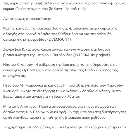
της άγριας φύσης συμβάλλει ουσιαστικά στους κύριους παγκόσμιους και
ευρωπαϊκούς στόχους περιβαλλοντικής πολιτικής.
Αναρτημένες παρουσιάσεις:
Κατή Β. και σύν.: Το τρίπτυχο βόσκησης-βιοποικιλότητας-κλιματικής
αλλαγής στα ορεινά λιβάδια της Πίνδου: έρευνα για την επίτευξη
αειφορικής κτηνοτροφίας (LIVEMOUNT).
Ζωγράφου Κ. και σύν.: Καλύπτοντας τα κενά γνώσης στη δασική
βιοποικιλότητα της Ηπείρου: Πεταλούδες (INTEGRADIV project).
Νάσιου Κ. και σύν.: Η επίδραση της βόσκησης και της ξηρασίας στις
κοινότητες Ορθοπτέρων στα ορεινά λιβάδια της Πίνδου: ο ρόλος της
ετερογένειας.
Πετρίδου Μ., Μαρούγκα Δ. και σύν.: Η προστιθέμενη αξία των Περιοχών
Άνευ Δρόμων για τη διατήρηση των αρχέγονων δασών: σύνδεση με την
Ευρωπαϊκή στρατηγική για τη βιοποικιλότητα.
Μπάτσης Α. και σύν.: Πρώτα αποτελέσματα για τη συνεισφορά των
δασών εντός των Περιοχών Άνευ Δρόμων της Ηπείρου στη διατήρηση της
ορνιθοπανίδας μέσω της παθητικής βιοακουστικής μεθόδου.
Συγχαρητήρια σε όλους τους συμμετέχοντες για την εξαιρετική παρουσία