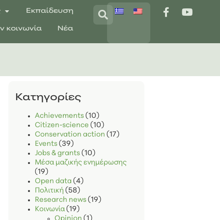
ς
Εκπαίδευση
ην κοινωνία
Νέα
Kατηγορίες
Achievements
(10)
Citizen-science
(10)
Conservation action
(17)
Events
(39)
Jobs & grants
(10)
Μέσα μαζικής ενημέρωσης
(19)
Open data
(4)
Πολιτική
(58)
Research news
(19)
Κοινωνία
(19)
Opinion
(1)