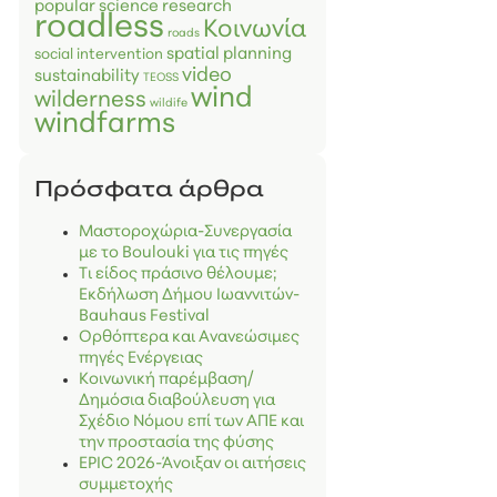
popular science
research
roadless
Κοινωνία
roads
spatial planning
social intervention
video
sustainability
TEOSS
wind
wilderness
wildife
windfarms
Πρόσφατα άρθρα
Μαστοροχώρια-Συνεργασία
με το Boulouki για τις πηγές
Τι είδος πράσινο θέλουμε;
Εκδήλωση Δήμου Ιωαννιτών-
Bauhaus Festival
Ορθόπτερα και Ανανεώσιμες
πηγές Ενέργειας
Κοινωνική παρέμβαση/
Δημόσια διαβούλευση για
Σχέδιο Νόμου επί των ΑΠΕ και
την προστασία της φύσης
EPIC 2026-Άνοιξαν οι αιτήσεις
συμμετοχής