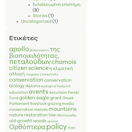
Εκλαϊκευμένη επιστήμη
(8)
Stories
(1)
Uncategorized
(1)
Ετικέτες
apollo
της
Bioacoustics
βιοποικιλότητας,
πεταλούδων
chamois
citizen science
η κλιματική
αλλαγή
congress
connectivity
conservation
conservation
biology
diploma
ecological footprint
events
education
excursion
Feraki
golden eagle
grant
Fund
Greek
Parliament
livestock grazing
media;
mountains
conservation
meiosis
nature restoration law
Οδοντόγναθα
old-growht woods
opinion
policy
Ορθόπτερα
PONT