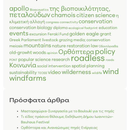
apollo
της βιοποικιλότητας,
Bioacoustics
πεταλούδων
chamois
citizen science
η
conservation
κλιματική αλλαγή
congress
connectivity
conservation biology
diploma
education
ecological footprint
events
golden eagle
grant
excursion
Feraki Fund
Greek Parliament
livestock grazing
media; conservation
mountains
nature restoration law
meiosis
Οδοντόγναθα
policy
Ορθόπτερα
old-growht woods
opinion
roadless
popular science
research
PONT
roads
Κοινωνία
spatial planning
social intervention
wind
wilderness
video
sustainability
TEOSS
wildife
windfarms
Πρόσφατα άρθρα
Μαστοροχώρια-Συνεργασία με το Boulouki για τις πηγές
Τι είδος πράσινο θέλουμε; Εκδήλωση Δήμου Ιωαννιτών-
Bauhaus Festival
Ορθόπτερα και Ανανεώσιμες πηγές Ενέργειας