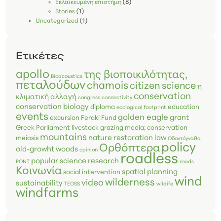
Εκλαϊκευμένη επιστήμη
(8)
Stories
(1)
Uncategorized
(1)
Ετικέτες
apollo
της βιοποικιλότητας,
Bioacoustics
πεταλούδων
chamois
citizen science
η
conservation
κλιματική αλλαγή
congress
connectivity
conservation biology
diploma
education
ecological footprint
events
golden eagle
grant
excursion
Feraki Fund
Greek Parliament
livestock grazing
media; conservation
mountains
nature restoration law
meiosis
Οδοντόγναθα
policy
Ορθόπτερα
old-growht woods
opinion
roadless
popular science
research
PONT
roads
Κοινωνία
spatial planning
social intervention
wind
wilderness
video
sustainability
TEOSS
wildife
windfarms