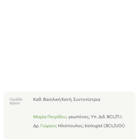
Καθ. Βασιλική Κατή. Συντονίστρια
Ομάδα
έργου
Μαρία Πετρίδου
, γεωπόνος, Υπ. Διδ. BCL/Π.I.
Δρ.
Γιώργος
Ηλιόπουλος
, biologist (BCL/UOI)