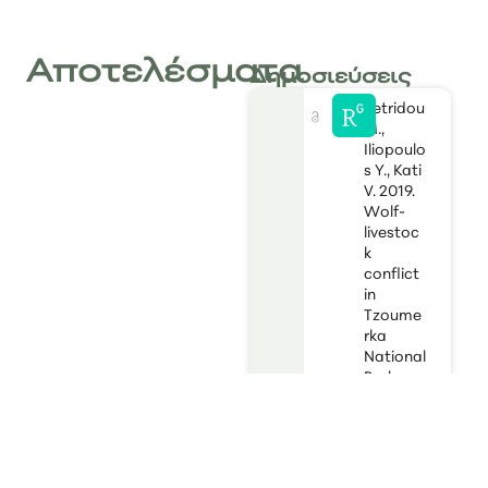
Αποτελέσματα
Δημοσιεύσεις
Petridou
M.,
Iliopoulo
s Y., Kati
V. 2019.
Wolf-
livestoc
k
conflict
in
Tzoume
rka
National
Park
and
compari
sons
with
other