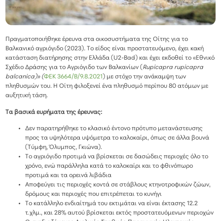
Πραγματοποιήθηκε έρευνα στα οικοσυστήματα της Οίτης για το
Βαλκανικό αγριόγιδο (2023)
.
Το είδος είναι προστατευόμενο, έχει κακή
κατάσταση διατήρησης στην Ελλάδα (U2-Bad) και έχει εκδοθεί το «Εθνικό
Σχέδιο Δράσης για το Αγριόγιδο των Βαλκανίων (
Rupicapra
rupicapra
balcanica)» (
ΦΕΚ 3664/Β/9.8.2021
) με στόχο την ανάκαμψη των
πληθυσμών του. Η Οίτη φιλοξενεί ένα πληθυσμό περίπου 80 ατόμων με
αυξητική τάση.
Τα βασικά ευρήματα της έρευνας:
Δεν παρατηρήθηκε το κλασικό έντονο πρότυπο μετανάστευσης
προς τα υψηλότερα υψόμετρα το καλοκαίρι, όπως σε άλλα βουνά
(Τύμφη, Όλυμπος, Γκιώνα).
Το αγριόγιδο προτιμά να βρίσκεται σε δασώδεις περιοχές όλο το
χρόνο, ενώ παράλληλα κατά το καλοκαίρι και το φθινόπωρο
προτιμά και τα ορεινά λιβάδια
Αποφεύγει τις περιοχές κοντά σε στάβλους κτηνοτροφικών ζώων,
δρόμους και περιοχές που επιτρέπεται το κυνήγι
Το κατάλληλο ενδιαίτημά του εκτιμάται να είναι έκτασης 12.2
τ.χλμ., και 28% αυτού βρίσκεται εκτός προστατευόμενων περιοχών