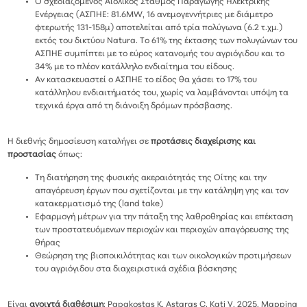
Ο σχεδιαζόμενος Αιολικός Σταθμός Παραγωγής Ηλεκτρικής
Ενέργειας (ΑΣΠΗΕ: 81.6MW, 16 ανεμογεννήτριες με διάμετρο
φτερωτής 131-158μ) αποτελείται από τρία πολύγωνα (6.2 τ.χμ.)
εκτός του δικτύου Natura. Το 61% της έκτασης των πολυγώνων του
ΑΣΠΗΕ συμπίπτει με το εύρος κατανομής του αγριόγιδου και το
34% με το πλέον κατάλληλο ενδιαίτημα του είδους.
Αν κατασκευαστεί ο ΑΣΠΗΕ το είδος θα χάσει το 17% του
κατάλληλου ενδιαιτήματός του, χωρίς να λαμβάνονται υπόψη τα
τεχνικά έργα από τη διάνοιξη δρόμων πρόσβασης.
Η διεθνής δημοσίευση καταλήγει σε
προτάσεις διαχείρισης και
προστασίας
όπως:
Τη διατήρηση της φυσικής ακεραιότητάς της Οίτης και την
απαγόρευση έργων που σχετίζονται με την κατάληψη γης και τον
κατακερματισμό της (land take)
Εφαρμογή μέτρων για την πάταξη της λαθροθηρίας και επέκταση
των προστατευόμενων περιοχών και περιοχών απαγόρευσης της
θήρας
Θεώρηση της βιοποικιλότητας και των οικολογικών προτιμήσεων
του αγριόγιδου στα διαχειριστικά σχέδια βόσκησης
Είναι
ανοιχτά διαθέσιμη
: Papakostas K, Astaras C, Kati V. 2025. Mapping