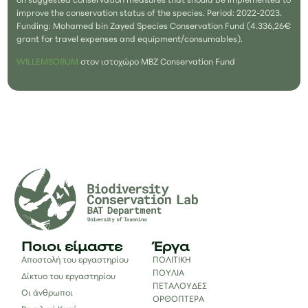
on suggested conservation measures that should be implemented to
improve the conservation status of the species. Period: 2022-2023.
Funding: Mohamed bin Zayed Species Conservation Fund (4.336,26€
grant for travel expenses and equipment/consumables).
WILLEMSORUM
στον ιστοχώρο MBZ Conservation Fund
Ποιοι είμαστε
Έργα
Αποστολή του εργαστηρίου
ΠΟΛΙΤΙΚΗ
ΠΟΥΛΙΑ
Δίκτυο του εργαστηρίου
ΠΕΤΑΛΟΥΔΕΣ
Οι άνθρωποι
ΟΡΘΟΠΤΕΡΑ