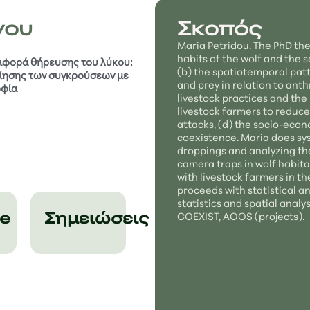
γου
Σκοπός
Maria Petridou. The PhD the
habits of the wolf and the s
ριφορά θήρευσης του λύκου:
(b) the spatiotemporal patt
οίησης των συγκρούσεων με
and prey in relation to anth
οφία
livestock practices and th
livestock farmers to reduce 
attacks, (d) the socio-econ
coexistence. Maria does sys
droppings and analyzing the
camera traps in wolf habit
with livestock farmers in t
proceeds with statistical a
statistics and spatial analys
e
Σημειώσεις
COEXIST, AOOS (projects).