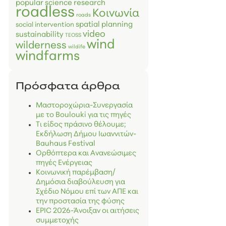
popular science
research
roadless
Κοινωνία
roads
spatial planning
social intervention
video
sustainability
TEOSS
wind
wilderness
wildife
windfarms
Πρόσφατα άρθρα
Μαστοροχώρια-Συνεργασία
με το Boulouki για τις πηγές
Τι είδος πράσινο θέλουμε;
Εκδήλωση Δήμου Ιωαννιτών-
Bauhaus Festival
Ορθόπτερα και Ανανεώσιμες
πηγές Ενέργειας
Κοινωνική παρέμβαση/
Δημόσια διαβούλευση για
Σχέδιο Νόμου επί των ΑΠΕ και
την προστασία της φύσης
EPIC 2026-Άνοιξαν οι αιτήσεις
συμμετοχής