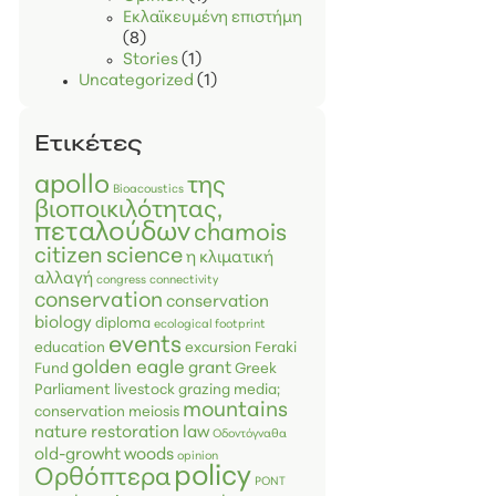
Εκλαϊκευμένη επιστήμη
(8)
Stories
(1)
Uncategorized
(1)
Ετικέτες
apollo
της
Bioacoustics
βιοποικιλότητας,
πεταλούδων
chamois
citizen science
η κλιματική
αλλαγή
congress
connectivity
conservation
conservation
biology
diploma
ecological footprint
events
education
excursion
Feraki
golden eagle
grant
Fund
Greek
Parliament
livestock grazing
media;
mountains
conservation
meiosis
nature restoration law
Οδοντόγναθα
old-growht woods
opinion
policy
Ορθόπτερα
PONT