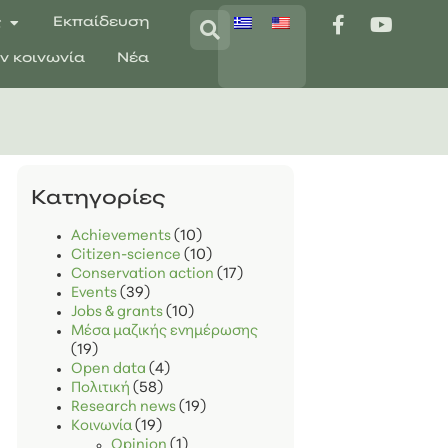
ς
Εκπαίδευση
ην κοινωνία
Νέα
Kατηγορίες
Achievements
(10)
Citizen-science
(10)
Conservation action
(17)
Events
(39)
Jobs & grants
(10)
Μέσα μαζικής ενημέρωσης
(19)
Open data
(4)
Πολιτική
(58)
Research news
(19)
Κοινωνία
(19)
Opinion
(1)