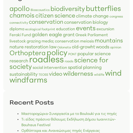
butterflies
apollo
biodiversity
Bioacoustics
chamois
citizen science
climate change
congress
conservation
conservation biology
connectivity
events
diploma
education
excursion
ecological footprint
golden eagle
grant
Feraki Fund
Greek Parliament
mountains
livestock grazing
media; conservation
meiosis
nature restoration law
old-growht woods
Odonata
opinion
policy
Orthoptera
popular science
PONT
roadless
science for
research
roads
society
spatial planning
social intervention
wind
wilderness
video
sustainability
TEOSS
wildife
windfarms
Recent Posts
Μαστοροχώρια-Συνεργασία με το Boulouki για τις πηγές
Τι είδος πράσινο θέλουμε; Εκδήλωση Δήμου Ιωαννιτών-
Bauhaus Festival
Ορθόπτερα και Ανανεώσιμες πηγές Ενέργειας