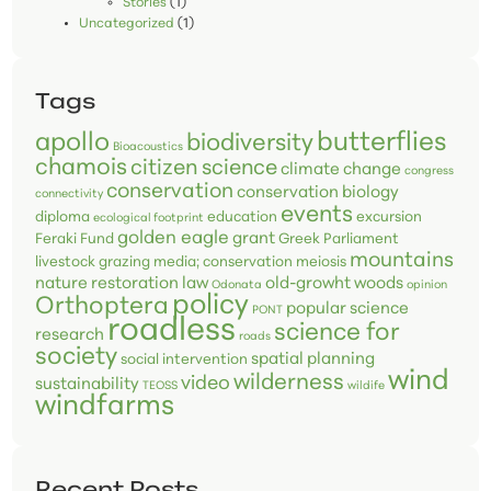
Stories
(1)
Uncategorized
(1)
Tags
butterflies
apollo
biodiversity
Bioacoustics
chamois
citizen science
climate change
congress
conservation
conservation biology
connectivity
events
diploma
education
excursion
ecological footprint
golden eagle
grant
Feraki Fund
Greek Parliament
mountains
livestock grazing
media; conservation
meiosis
nature restoration law
old-growht woods
Odonata
opinion
policy
Orthoptera
popular science
PONT
roadless
science for
research
roads
society
spatial planning
social intervention
wind
wilderness
video
sustainability
TEOSS
wildife
windfarms
Recent Posts