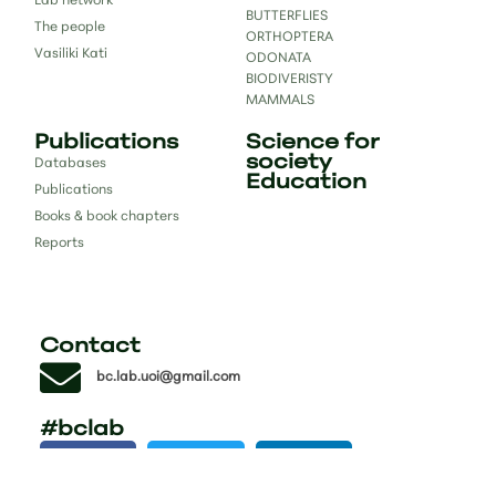
Lab network
BUTTERFLIES
The people
ORTHOPTERA
Vasiliki Kati
ODONATA
BIODIVERISTY
MAMMALS
Publications
Science for
society
Databases
Education
Publications
Books & book chapters
Reports
Contact
bc.lab.uoi@gmail.com
#bclab