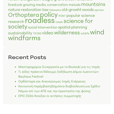
mountains
livestock grazing
media; conservation
meiosis
nature restoration law
old-growht woods
Odonata
opinion
policy
Orthoptera
popular science
PONT
roadless
science for
research
roads
society
spatial planning
social intervention
wind
wilderness
video
sustainability
TEOSS
wildife
windfarms
Recent Posts
Μαστοροχώρια-Συνεργασία με το Boulouki για τις πηγές
Τι είδος πράσινο θέλουμε; Εκδήλωση Δήμου Ιωαννιτών-
Bauhaus Festival
Ορθόπτερα και Ανανεώσιμες πηγές Ενέργειας
Κοινωνική παρέμβαση/Δημόσια διαβούλευση για Σχέδιο
Νόμου επί των ΑΠΕ και την προστασία της φύσης
EPIC 2026-Άνοιξαν οι αιτήσεις συμμετοχής