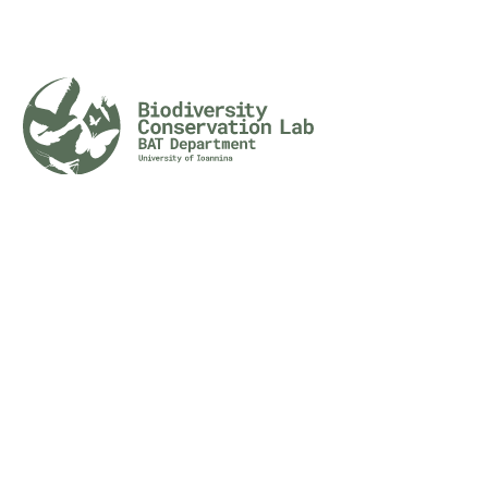
Who we are
Projects
Lab mission
POLICY
BIRDS
Lab network
BUTTERFLIES
The people
ORTHOPTERA
Vasiliki Kati
ODONATA
BIODIVERISTY
MAMMALS
Publications
Science for
society
Databases
Education
Publications
Books & book chapters
Reports