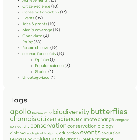
Achievements
(10)
Citizen-science
(10)
Conservation action
(17)
Events
(39)
Jobs & grants
(10)
Media coverage
(19)
Open data
(4)
Policy
(58)
Research news
(19)
science for society
(19)
Opinion
(1)
Popular science
(8)
Stories
(1)
Uncategorized
(1)
Tags
butterflies
apollo
biodiversity
Bioacoustics
chamois
citizen science
climate change
congress
conservation
conservation biology
connectivity
events
diploma
education
excursion
ecological footprint
golden eagle
grant
Feraki Fund
Greek Parliament