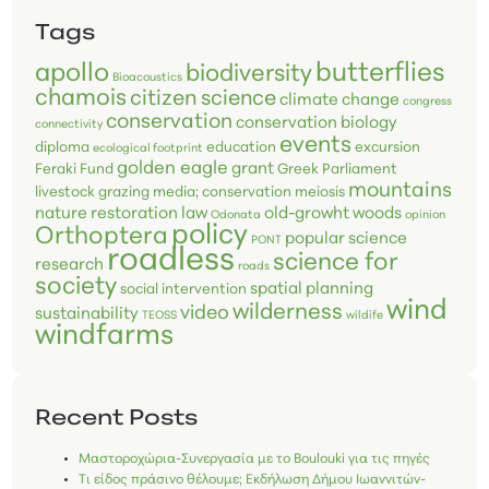
Tags
butterflies
apollo
biodiversity
Bioacoustics
chamois
citizen science
climate change
congress
conservation
conservation biology
connectivity
events
diploma
education
excursion
ecological footprint
golden eagle
grant
Feraki Fund
Greek Parliament
mountains
livestock grazing
media; conservation
meiosis
nature restoration law
old-growht woods
Odonata
opinion
policy
Orthoptera
popular science
PONT
roadless
science for
research
roads
society
spatial planning
social intervention
wind
wilderness
video
sustainability
TEOSS
wildife
windfarms
Recent Posts
Μαστοροχώρια-Συνεργασία με το Boulouki για τις πηγές
Τι είδος πράσινο θέλουμε; Εκδήλωση Δήμου Ιωαννιτών-