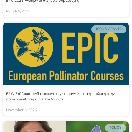
EPIC 2026-Άνοιξαν οι αιτήσεις συμμετοχής
March 5, 2026
JOBS & GRANTS
EPIC-Εκδήλωση ενδιαφέροντος για επαγγελματική εμπλοκή στην
παρακολούθηση των πεταλούδων
November 8, 2025
POLICY