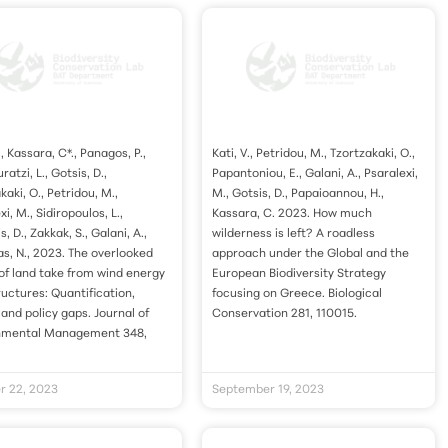
., Kassara, C*., Panagos, P.,
Kati, V., Petridou, M., Tzortzakaki, O.,
atzi, L., Gotsis, D.,
Papantoniou, E., Galani, A., Psaralexi,
kaki, O., Petridou, M.,
M., Gotsis, D., Papaioannou, H.,
xi, M., Sidiropoulos, L.,
Kassara, C. 2023. How much
s, D., Zakkak, S., Galani, A.,
wilderness is left? A roadless
s, N., 2023. The overlooked
approach under the Global and the
of land take from wind energy
European Biodiversity Strategy
ructures: Quantification,
focusing on Greece. Biological
 and policy gaps. Journal of
Conservation 281, 110015.
nmental Management 348,
.
r 22, 2023
September 19, 2023