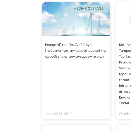
MEDIA COVERAGE
Ρεπορτάζ του Πρωϊνού Λόγου
Kati, V*
(Ιωάννινα) για την έρευνά μας επί της
Tampour
χωροθέτησης των ανεμογεννητριών
Tzortza
Psarale
Vasilaki
Mpouka
threat 
infrast
drivers
Enviro
119340
January 13, 2024
Octobe