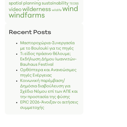
spatial planning
sustainability
TEOSS
wind
wilderness
video
wildife
windfarms
Recent Posts
Μαστοροχώρια-Συνεργασία
με το Boulouki για τις πηγές
Τι είδος πράσινο θέλουμε;
Εκδήλωση Δήμου Ιωαννιτών-
Bauhaus Festival
Ορθόπτερα και Ανανεώσιμες
πηγές Ενέργειας
Κοινωνική παρέμβαση/
Δημόσια διαβούλευση για
Σχέδιο Νόμου επί των ΑΠΕ και
την προστασία της φύσης
EPIC 2026-Άνοιξαν οι αιτήσεις
συμμετοχής