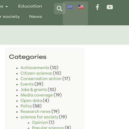
ns
Education
r society
News
Categories
Achievements
(10)
Citizen-science
(10)
Conservation action
(17)
Events
(39)
Jobs & grants
(10)
Media coverage
(19)
Open data
(4)
Policy
(58)
Research news
(19)
science for society
(19)
Opinion
(1)
Popular science
(8)