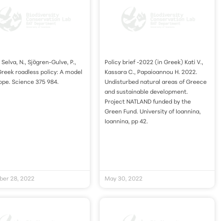
, Selva, N., Sjögren-Gulve, P.,
Policy brief -2022 (in Greek) Kati V.,
reek roadless policy: A model
Kassara C., Papaioannou H. 2022.
ope. Science 375 984.
Undisturbed natural areas of Greece
and sustainable development.
Project NATLAND funded by the
Green Fund. University of Ioannina,
Ioannina, pp 42.
er 28, 2022
May 30, 2022