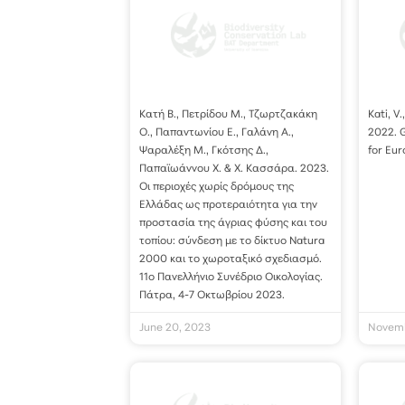
Κατή Β., Πετρίδου Μ., Τζωρτζακάκη
Kati, V.
Ο., Παπαντωνίου Ε., Γαλάνη Α.,
2022. G
Ψαραλέξη Μ., Γκότσης Δ.,
for Eur
Παπαϊωάννου Χ. & Χ. Κασσάρα. 2023.
Οι περιοχές χωρίς δρόμους της
Ελλάδας ως προτεραιότητα για την
προστασία της άγριας φύσης και του
τοπίου: σύνδεση με το δίκτυο Natura
2000 και το χωροταξικό σχεδιασμό.
11ο Πανελλήνιο Συνέδριο Οικολογίας.
Πάτρα, 4-7 Οκτωβρίου 2023.
June 20, 2023
Novemb