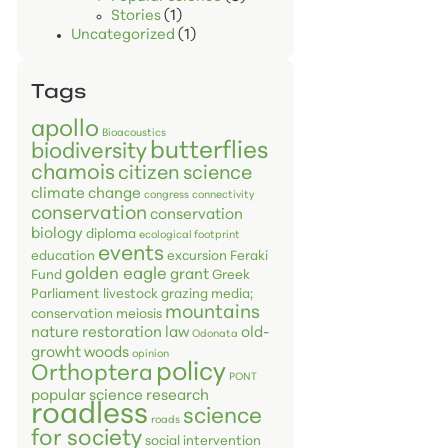
Stories
(1)
Uncategorized
(1)
Tags
apollo
Bioacoustics
butterflies
biodiversity
chamois
citizen science
climate change
congress
connectivity
conservation
conservation
biology
diploma
ecological footprint
events
education
excursion
Feraki
golden eagle
grant
Fund
Greek
Parliament
livestock grazing
media;
mountains
conservation
meiosis
nature restoration law
old-
Odonata
growht woods
opinion
policy
Orthoptera
PONT
popular science
research
roadless
science
roads
for society
social intervention