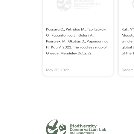
Kassara C., Petridou M., Tzortzakaki
Kati, V*
O., Papantoniou E., Galani A.,
Moustak
Psaralexi M., Gkotsis D., Papaioannou
wind en
H., Kati V. 2022. The roadless map of
global 
Greece. Mendeley Data, v2.
οf the 
May 30, 2022
Decemb