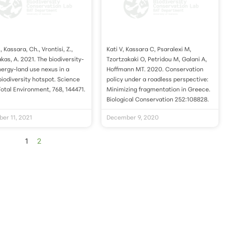
., Kassara, Ch., Vrontisi, Z.,
Kati V, Kassara C, Psaralexi M,
as, A. 2021. The biodiversity-
Tzortzakaki O, Petridou M, Galani A,
ergy-land use nexus in a
Hoffmann MT. 2020. Conservation
biodiversity hotspot. Science
policy under a roadless perspective:
Total Environment, 768, 144471.
Minimizing fragmentation in Greece.
Biological Conservation 252:108828.
er 11, 2021
December 9, 2020
1
2