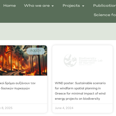
Home
Who we are
Projects
Publicatio
Science fo
POLICY
ικοί δρόμοι αυξάνουν τον
WIND poster: Sustainable scenario
ο δασικών πυρκαγιών
for windfarm spatial planning in
Greece for minimal impact of wind
energy projects on biodiversity
y 8, 2025
June 4, 2024