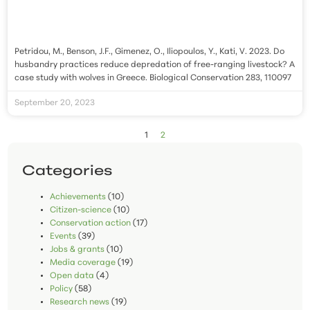
Petridou, M., Benson, J.F., Gimenez, O., Iliopoulos, Y., Kati, V. 2023. Do
husbandry practices reduce depredation of free-ranging livestock? A
case study with wolves in Greece. Biological Conservation 283, 110097
September 20, 2023
1
2
Categories
Achievements
(10)
Citizen-science
(10)
Conservation action
(17)
Events
(39)
Jobs & grants
(10)
Media coverage
(19)
Open data
(4)
Policy
(58)
Research news
(19)