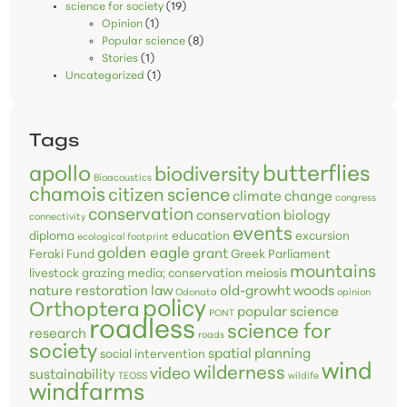
science for society
(19)
Opinion
(1)
Popular science
(8)
Stories
(1)
Uncategorized
(1)
Tags
butterflies
apollo
biodiversity
Bioacoustics
chamois
citizen science
climate change
congress
conservation
conservation biology
connectivity
events
diploma
education
excursion
ecological footprint
golden eagle
grant
Feraki Fund
Greek Parliament
mountains
livestock grazing
media; conservation
meiosis
nature restoration law
old-growht woods
Odonata
opinion
policy
Orthoptera
popular science
PONT
roadless
science for
research
roads
society
spatial planning
social intervention
wind
wilderness
video
sustainability
TEOSS
wildife
windfarms