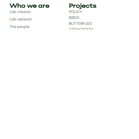
Who we are
Projects
Lab mission
POLICY
BIRDS
Lab network
BUTTERFLIES
The people
ORTHOPTERA
Vasiliki Kati
ODONATA
BIODIVERISTY
MAMMALS
Publications
Science for
society
Databases
Education
Publications
Books & book chapters
Reports
Contact
bc.lab.uoi@gmail.com