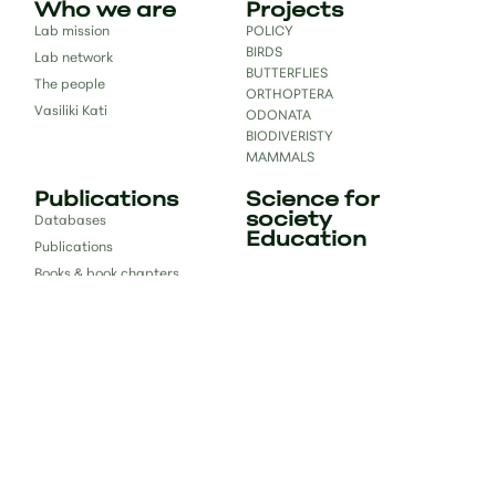
Who we are
Projects
Lab mission
POLICY
BIRDS
Lab network
BUTTERFLIES
The people
ORTHOPTERA
Vasiliki Kati
ODONATA
BIODIVERISTY
MAMMALS
Publications
Science for
society
Databases
Education
Publications
Books & book chapters
Reports
Contact
bc.lab.uoi@gmail.com
#bclab