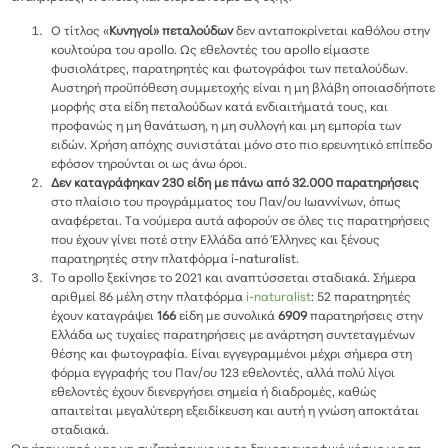
Ο τίτλος «
Κυνηγοί» πεταλούδων
δεν ανταποκρίνεται καθόλου στην
κουλτούρα του apollo. Ως εθελοντές του apollo είμαστε
φυσιολάτρες, παρατηρητές και φωτογράφοι των πεταλούδων.
Αυστηρή προϋπόθεση συμμετοχής είναι η μη βλάβη οποιασδήποτε
μορφής στα είδη πεταλούδων κατά ενδιαιτήματά τους, και
προφανώς η μη θανάτωση, η μη συλλογή και μη εμπορία των
ειδών. Χρήση απόχης συνιστάται μόνο στο πιο ερευνητικό επίπεδο
εφόσον τηρούνται οι ως άνω όροι.
Δεν καταγράφηκαν 230 είδη με πάνω από 32.000 παρατηρήσεις
στο πλαίσιο του προγράμματος του Παν/ου Ιωαννίνων, όπως
αναφέρεται. Τα νούμερα αυτά αφορούν σε όλες τις παρατηρήσεις
που έχουν γίνει ποτέ στην Ελλάδα από Έλληνες και ξένους
παρατηρητές στην πλατφόρμα i-naturalist.
Το apollo ξεκίνησε το 2021 και αναπτύσσεται σταδιακά. Σήμερα
αριθμεί 86 μέλη στην πλατφόρμα
i-naturalist
: 52 παρατηρητές
έχουν καταγράψει
166
είδη με συνολικά
6909
παρατηρήσεις στην
Ελλάδα ως τυχαίες παρατηρήσεις με ανάρτηση συντεταγμένων
θέσης και φωτογραφία. Είναι εγγεγραμμένοι μέχρι σήμερα στη
φόρμα εγγραφής του Παν/ου 123 εθελοντές, αλλά πολύ λίγοι
εθελοντές έχουν διενεργήσει σημεία ή διαδρομές, καθώς
απαιτείται μεγαλύτερη εξειδίκευση και αυτή η γνώση αποκτάται
σταδιακά.