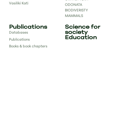
Vasiliki Kati
ODONATA
BIODIVERISTY
MAMMALS
Publications
Science for
society
Databases
Education
Publications
Books & book chapters
Reports
Contact
bc.lab.uoi@gmail.com
#bclab