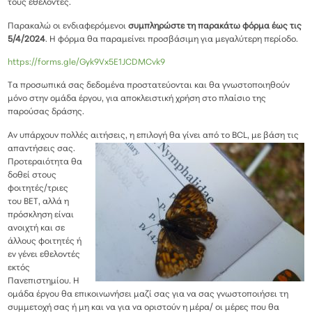
τους εθελοντές.
Παρακαλώ οι ενδιαφερόμενοι
συμπληρώστε τη παρακάτω φόρμα έως τις
5/4/2024
. Η φόρμα θα παραμείνει προσβάσιμη για μεγαλύτερη περίοδο.
https://forms.gle/Gyk9Vx5E1JCDMCvk9
Τα προσωπικά σας δεδομένα προστατεύονται και θα γνωστοποιηθούν
μόνο στην ομάδα έργου, για αποκλειστική χρήση στο πλαίσιο της
παρούσας δράσης.
Αν υπάρχουν πολλές αιτήσεις, η επιλογή θα γ
ίνει από το BCL, με βάση τις
απαντήσεις σας.
Προτεραιότητα θα
δοθεί στους
φοιτητές/τριες
του ΒΕΤ, αλλά η
πρόσκληση είναι
ανοιχτή και σε
άλλους φοιτητές ή
εν γένει εθελοντές
εκτός
Πανεπιστημίου. Η
ομάδα έργου θα επικοινωνήσει μαζί σας για να σας γνωστοποιήσει τη
συμμετοχή σας ή μη και να για να οριστούν η μέρα/ οι μέρες που θα