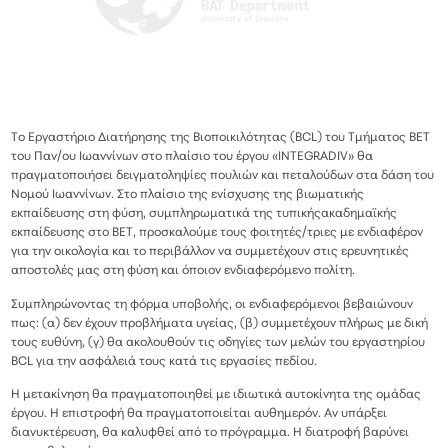
Το Εργαστήριο Διατήρησης της Βιοποικιλότητας (BCL) του Τμήματος ΒΕΤ
του Παν/ου Ιωαννίνων στο πλαίσιο του έργου «INTEGRADIV» θα
πραγματοποιήσει δειγματοληψίες πουλιών και πεταλούδων στα δάση του
Νομού Ιωαννίνων. Στο πλαίσιο της ενίσχυσης της βιωματικής
εκπαίδευσης στη φύση, συμπληρωματικά της τυπικήςακαδημαϊκής
εκπαίδευσης στο ΒΕΤ, προσκαλούμε τους φοιτητές/τριες με ενδιαφέρον
για την οικολογία και το περιβάλλον να συμμετέχουν στις ερευνητικές
αποστολές μας στη φύση και όποιον ενδιαφερόμενο πολίτη.
Συμπληρώνοντας τη φόρμα υποβολής, οι ενδιαφερόμενοι βεβαιώνουν
πως: (α) δεν έχουν προβλήματα υγείας, (β) συμμετέχουν πλήρως με δική
τους ευθύνη, (γ) θα ακολουθούν τις οδηγίες των μελών του εργαστηρίου
BCL για την ασφάλειά τους κατά τις εργασίες πεδίου.
Η μετακίνηση θα πραγματοποιηθεί με ιδιωτικά αυτοκίνητα της ομάδας
έργου. Η επιστροφή θα πραγματοποιείται αυθημερόν. Αν υπάρξει
διανυκτέρευση, θα καλυφθεί από το πρόγραμμα. Η διατροφή βαρύνει