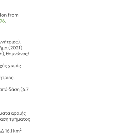
tion from
296
.
ννήτριες).
ήμα (2021)
%), θαμνώνες/
οχές χωρίς
ήτριες,
από δάση (6.7
ήματα αραιής
ταση τμήματος
Δ 16.1 km²