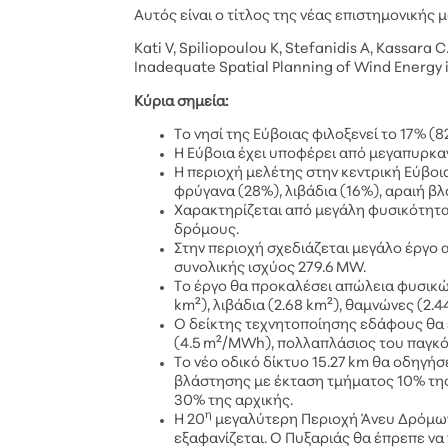
Αυτός είναι ο τίτλος της νέας επιστημονική
Kati V, Spiliopoulou K, Stefanidis A, Kassara 
Inadequate Spatial Planning of Wind Energy i
Κύρια σημεία:
Το νησί της Εύβοιας φιλοξενεί το 17% (
Η Εύβοια έχει υποφέρει από μεγαπυρκαγ
Η περιοχή μελέτης στην κεντρική Εύβοι
φρύγανα (28%), λιβάδια (16%), αραιή βλ
Χαρακτηρίζεται από μεγάλη φυσικότητα 
δρόμους.
Στην περιοχή σχεδιάζεται μεγάλο έργο 
συνολικής ισχύος 279.6 MW.
Το έργο θα προκαλέσει απώλεια φυσικώ
km²), λιβάδια (2.68 km²), θαμνώνες (2.4
Ο δείκτης τεχνητοποίησης εδάφους θα ε
(4.5 m²/MWh), πολλαπλάσιος του παγκ
Το νέο οδικό δίκτυο 15.27 km θα οδηγή
βλάστησης με έκταση τμήματος 10% της
30% της αρχικής.
η
Η 20
μεγαλύτερη Περιοχή Άνευ Δρόμων 
εξαφανίζεται. Ο Πυξαριάς θα έπρεπε ν