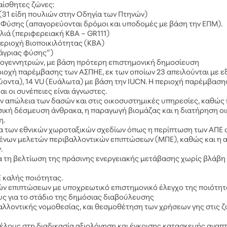
αίσθητες ζώνες:
31 είδη πουλιών στην Οδηγία των Πτηνών)
 Φύσης (απαγορεύονται δρόμοι και υποδομές με βάση την ΕΠΜ).
λιά (περιφερειακή KBA – GR111)
Περιοχή Βιοποικιλότητας (KBA)
άγριας φύσης”)
ογεννητριών, με βάση πρότερη επιστημονική δημοσίευση
ριοχή παρέμβασης των ΑΣΠΗΕ, εκ των οποίων 23 απειλούνται με ε
εύοντα), 14 VU (Ευάλωτα) με βάση την IUCN. Η περιοχή παρέμβαση
ι οι συνέπειες είναι άγνωστες.
ην απώλεια των δασών και στις οικοσυστημικές υπηρεσίες, καθώ
υσική δέσμευση άνθρακα, η παραγωγή βιομάζας και η διατήρηση ο
η.
τα των εθνικών χωροταξικών σχεδίων όπως η περίπτωση των ΑΠΕ 
ένων μελετών περιβαλλοντικών επιπτώσεων (ΜΠΕ), καθώς και η 
.
α τη βελτίωση της πράσινης ενεργειακής μετάβασης χωρίς βλάβη
Ε καλής ποιότητας.
ών επιπτώσεων με υποχρεωτικό επιστημονικό έλεγχο της ποιότητ
υς για το στάδιο της δημόσιας διαβούλευσης
λλοντικής νομοθεσίας, και θεσμοθέτηση των χρήσεων γης στις 
ους στη διαδικασία αξιολόγηση και έγκρισης κατασκευής αναπ