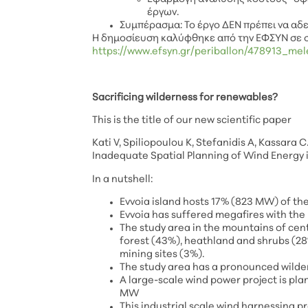
έργων.
Συμπέρασμα: To έργο ΔΕΝ πρέπει να αδ
Η δημοσίευση καλύφθηκε από την ΕΦΣΥΝ σε σχ
https://www.efsyn.gr/periballon/478913_mel
Sacrificing wilderness for renewables?
This is the title of our new scientific paper
Kati V, Spiliopoulou K, Stefanidis A, Kassara 
Inadequate Spatial Planning of Wind Energy i
In a nutshell:
Evvoia island hosts 17% (823 MW) of the
Evvoia has suffered megafires with the
The study area in the mountains of centr
forest (43%), heathland and shrubs (28
mining sites (3%).
The study area has a pronounced wilder
A large-scale wind power project is plan
MW
This industrial scale wind harnessing pr