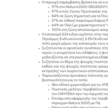
Η περιοχή παρέμβασης βρίσκεται σε ευ
97% στο Natura 2000 GR2420011 (
97% εντός Ζώνης Προστασίας της
84% σε ζώνη Σημαντική για τα Που
27% σε πιθανή παγκόσμια Καίρια 
64% σε ΠΑΔ (με χαρακτηριστικά “
100% στη ζώνη αποκλεισμού ανεμ
Η κατανομή 524 ειδών εμπίπτει στην πε
(Κρισίμως Κινδυνεύοντα), 6 ΕΝ (Κινδυν
πολύ μικρό μέρος της κατανομής τους κα
Συζητούνται οι αρνητικές συνέπειες στ
νερού, η γονιμότητα του εδάφους, η φ
μηδενίζονται σε στεγανοποιημένα εδάφ
Συζητιέται το θέμα της φτωχής ποιότη
καθώς και της φτωχής ποιότητας ορισμ
εκτίμησης των σωρευτικών επιπτώσεων
Παρουσιάζονται προτάσεις πολιτικής γι
βιοποικιλότητα και το τοπίο.
Νέο εθνικό χωροταξικό για τις ΑΠ
Ποιοτικές μελέτες περιβαλλοντικ
τον ΟΦΥΠΕΚΑ πριν την έγκρισή το
Επιτάχυνση εφαρμογής της περιβα
περιοχών Natura 2000 με ΠΔ.
Εφαρμογή ανάλυσης κόστους–οφέλ