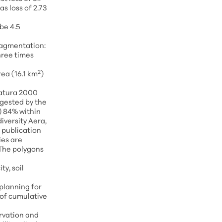
s loss of 2.73
be 4.5
ragmentation:
hree times
2
ea (16.1 km
)
 Natura 2000
ggested by the
) 84% within
iversity Aera,
 publication
ies are
 The polygons
y, soil
 planning for
 of cumulative
rvation and