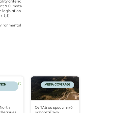
ity criteria,
ent & Climate
 legislation
k, (d)
environmental
TION
MEDIA COVERAGE
 North
Οι ΠΑΔ σε ερευνητικό
olleagues
ρεπορτάζ των