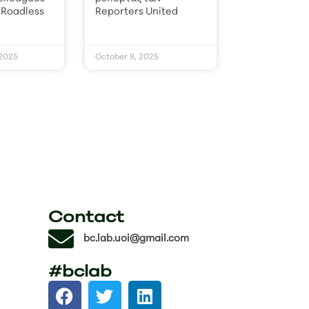
 Roadless
Reporters United
2025
October 8, 2025
Contact
bc.lab.uoi@gmail.com
#bclab