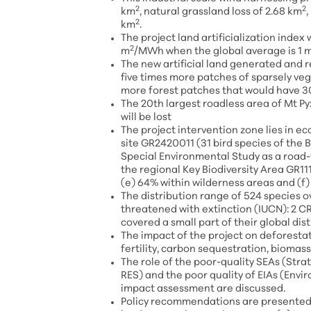
2
2
km
, natural grassland loss of 2.68 km
2
km
.
The project land artificialization index
2
m
/MWh when the global average is 1 
The new artificial land generated and 
five times more patches of sparsely veg
more forest patches that would have 30%
The 20th largest roadless area of Mt Py
will be lost
The project intervention zone lies in e
site GR2420011 (31 bird species of the 
Special Environmental Study as a road-f
the regional Key Biodiversity Area GR111
(e) 64% within wilderness areas and (f
The distribution range of 524 species o
threatened with extinction (IUCN): 2 CR
covered a small part of their global d
The impact of the project on deforestat
fertility, carbon sequestration, biomass
The role of the poor-quality SEAs (Stra
RES) and the poor quality of EIAs (Env
impact assessment are discussed.
Policy recommendations are presented t