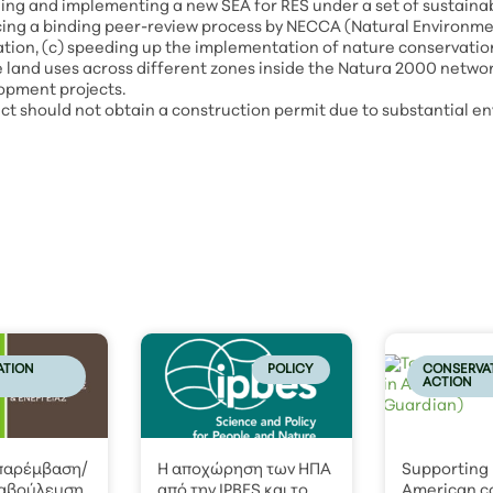
ng and implementing a new SEA for RES under a set of sustainabil
ducing a binding peer-review process by NECCA (Natural Environm
ion, (c) speeding up the implementation of nature conservation
he land uses across different zones inside the Natura 2000 networ
lopment projects.
ect should not obtain a construction permit due to substantial 
ATION
POLICY
CONSERVA
ACTION
 παρέμβαση/
Η αποχώρηση των ΗΠΑ
Supporting
ιαβούλευση
από την IPBES και το
American c