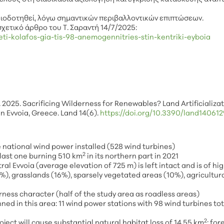
ειοδοτηθεί, λόγω σημαντικών περιβαλλοντικών επιπτώσεων.
ετικό άρθρο του Τ. Σαραντή 14/7/2025:
eti-kolafos-gia-tis-98-anemogennitries-stin-kentriki-eyboia
C. 2025. Sacrificing Wilderness for Renewables? Land Artificializa
n Evvoia, Greece. Land 14(6).
https://doi.org/10.3390/land14061
 national wind power installed (528 wind turbines)
2
 last one burning 510 km
in its northern part in 2021
al Evvoia (average elevation of 725 m) is left intact and is of hi
%), grasslands (16%), sparsely vegetated areas (10%), agricultur
ness character (half of the study area as roadless areas)
ned in this area: 11 wind power stations with 98 wind turbines tot
2
oject will cause substantial natural habitat loss of 14.55 km
: for