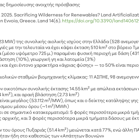
ς μας δημοσίευσης ανοιχτής πρόσβασης
C. 2025. Sacrificing Wilderness for Renewables? Land Artificializa
n Evvoia, Greece. Land 14(6).
https://doi.org/10.3390/land14061
823 MW) της συνολικής αιολικής ισχύος στην Ελλάδα (528 ανεμογε
ιές με την τελευταία να έχει κάψει έκταση 510 km² στο βόρειο Τμ
α (μέσο υψόμετρο 725 μ.) παραμένει φυσική περιοχή με δάση (43
άστηση (10%), γεωργική γη και λατομεία (3%)
και έχει έντονο χαρακτήρα «άγριας φύσης» — το 50% είναι περι
αιολικών σταθμών βιομηχανικής κλίμακας: 11 ΑΣΠΗΕ, 98 ανεμογενν
ν οικοτόπων συνολικής έκτασης 14.55 km² με απώλεια εκτάσεων 
4 km²), και αραιή βλάστηση (2.73 km²)
ίναι μεγάλος (53.112 m²/MW), όπως και ο δείκτης κατάληψης γης
όσμιου μέσου όρου (~1 m²/MWh)
σει σε σημαντικό κατακερματισμό: 5 φορές περισσότερα μικρά τμ
 αρχικής, και 3 φορές περισσότερα μικρά τμήματα δάσους με έκ
του όρους Πυξαριάς (51.4 km²) μειώνεται κατά 77%, ενώ άλλη ΠΑ
α ήταν ήδη στο καθεστώς των «Απάτητων Βουνών»