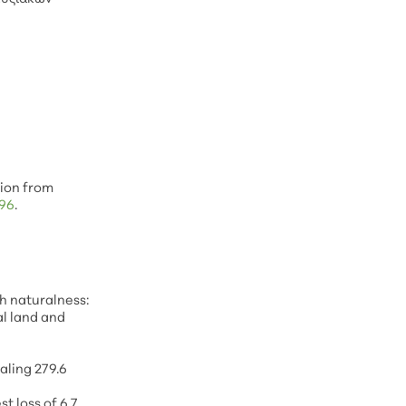
tion from
296
.
gh naturalness:
al land and
aling 279.6
est loss of 6.7