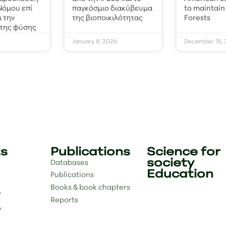
 Νόμου επί
παγκόσμιο διακύβευμα
to maintain
ι την
της βιοποικιλότητας
Forests
 της φύσης
January 8, 2026
December 15, 
ts
Publications
Science for
society
Databases
Education
Publications
Books & book chapters
A
Reports
Y