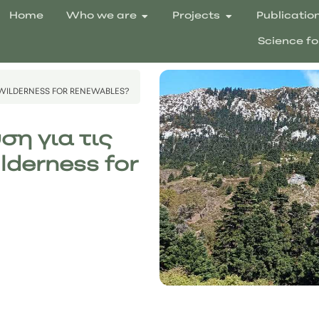
Home
Who we are
Projects
Publicatio
Science fo
G WILDERNESS FOR RENEWABLES?
ση για τις
ilderness for