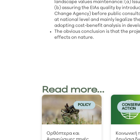
landscape values maintenance: (a) Issui
(b) assuring the EIAs quality by intro
Change Agency) before public consultat
at national level and mainly legalize t
adopting cost-benefit analysis in deve
The obvious conclusion is that the proj
effects on nature.
Read more...
POLICY
CONSERV
ACTION
Ορθόπτερα και
Κοινωνική
Ανανεώσιμες πηγές
Δημόσια δ