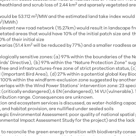
2
, heathland and scrub loss of 2.44 km
and sparsely vegetated area
2
 would be 53.112 m
/MW and the estimated land take index would 
2
m
/MWh)
relevant new road network (15.27km) would result in landscape f
etated areas that would have 10% of the initial patch size and t
 of their initial size
2
xarias (51.4 km
will be reduced by 77%) and a smaller roadless ar
cologically sensitive zones: (a) 97% within the boundaries of the
Birds’ Directive), (b) 97% within the “Nature Protection Zone” su
ree and infrastructures-free zone of strict protection status, (c
 (Important Bird Area), (d) 27% within a potential global Key Biod
) 100% within the windfarm-exclusion zone suggested by another
verlaps with the Wind Power Stations’ intervention zone: 23 spec
 (critically endangered), 6 EN (endangered), 14 VU (vulnerable).
istribution range. Consequences are unknown.
ion and ecosystem services is discussed, as water-holding capacit
, and habitat provision, are nullified under sealed soils
tegic Environmental Assessment: poor quality of national spatial
ironmental Impact Assessment Study for the project) and the lack
o reconcile the green energy transition with biodiversity conse