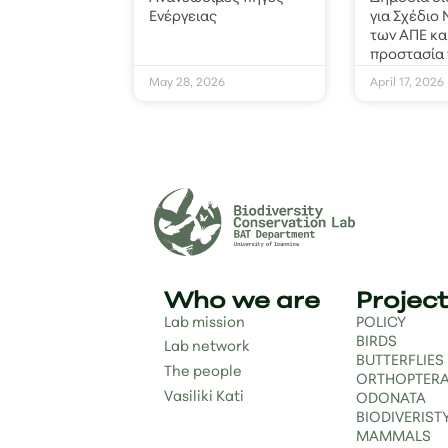
Ενέργειας
για Σχέδιο
των ΑΠΕ κα
προστασία
May 28, 2026
April 17, 2026
Who we are
Projec
Lab mission
POLICY
BIRDS
Lab network
BUTTERFLIES
The people
ORTHOPTER
Vasiliki Kati
ODONATA
BIODIVERIST
MAMMALS