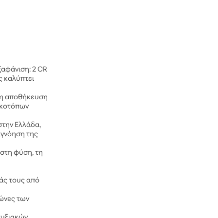
ξαφάνιση: 2 CR
ς καλύπτει
ς η αποθήκευση
ικοτόπων
στην Ελλάδα,
αγνόηση της
 στη φύση, τη
άς τους από
ζώνες των
τυξιακών