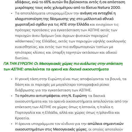
εδάφους, ενώ το 65% αυτών θα βρίσκονται εντός ή σε απόσταση
μικρότερης τους ενός χιλιομέτρου από το δίκτυο Natura 2000
.
Τα αποτελέσματα υπογραμμίζουν την
ανάγκη να ενταχθεί η
ελαχιστοποίηση της δέσμευσης γης στο μελλοντικό εθνικό
χωροταξικό σχέδιο για τις ΑΠΕ στην Ελλάδα
και ενισχύουν τις
πρότερες προτάσεις για εγκατάσταση των ΑΣΠΗΕ εκτός των
περιοχών άνευ δρόμων (και άγριων φυσικών περιοχών/
wilderness) της Ελλάδας, εκτός των περιοχών υψηλής οικολογικής
ευαισθησίας, και εντός των πιο ανθρωπογενών τοπίων με
ηπιότερες κλίσεις και ύπαρξη τεχνητών εκτάσεων και οδικού
δικτύου.
ΓΙΑ ΤΗΝ ΕΥΡΩΠΗ: Οι Μεσογειακές χώρες πιο ευάλωτες στην επέκταση
των ΑΣΠΗΕ: απειλούνται τα ορεινά και δασικά οικοσυστήματα
Η γενική τάση στην Ευρώπη είναι πως αποφεύγονται τα βουνά, τα
δάση και οι περιοχές με μεγαλύτερο τοπογραφικό ρίσκο
διάβρωσης για την εγκατάσταση των ΑΣΠΗΕ.
Το πρότυπο αντιστρέφεται στη Ν. Ευρώπη
: τα δασικά
οικοσυστήματα και τα ορεινά οικοσυστήματα απειλούνται από την
επέκταση των ΑΣΠΗΕ σε χώρες όπως η Ισπανία, η Ιταλία η
Πορτογαλία και η Ελλάδα, αλλά και χώρες όπως η Ιρλανδία και
Κροατία.
Η έρευνα υπογράμμισε τον κίνδυνο για την
απώλεια σημαντικών
οικοσυστημάτων στις Μεσογειακές χώρες
, οι οποίες αποτελούν