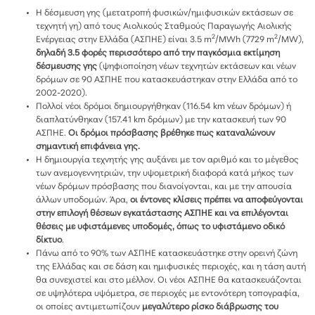
Η δέσμευση γης (μετατροπή φυσικών/ημιφυσικών εκτάσεων σε
τεχνητή γη) από τους Αιολικούς Σταθμούς Παραγωγής Αιολικής
2
2
Ενέργειας στην Ελλάδα (ΑΣΠΗΕ) είναι 3.5 m
/MWh (7729 m
/MW),
δηλαδή 3.5 φορές περισσότερο από την παγκόσμια εκτίμηση
δέσμευσης γης
(ψηφιοποίηση νέων τεχνητών εκτάσεων και νέων
δρόμων σε 90 ΑΣΠΗΕ που κατασκευάστηκαν στην Ελλάδα από το
2002-2020).
Πολλοί νέοι δρόμοι δημιουργήθηκαν (116.54 km νέων δρόμων) ή
διαπλατύνθηκαν (157.41 km δρόμων) με την κατασκευή των 90
ΑΣΠΗΕ.
Οι δρόμοι πρόσβασης βρέθηκε πως καταναλώνουν
σημαντική επιφάνεια γης.
Η δημιουργία τεχνητής γης αυξάνει με τον αριθμό και το μέγεθος
των ανεμογεννητριών, την υψομετρική διαφορά κατά μήκος των
νέων δρόμων πρόσβασης που διανοίγονται, και με την απουσία
άλλων υποδομών. Άρα,
οι έντονες κλίσεις πρέπει να αποφεύγονται
στην επιλογή θέσεων εγκατάστασης ΑΣΠΗΕ και να επιλέγονται
θέσεις με υφιστάμενες υποδομές, όπως το υφιστάμενο οδικό
δίκτυο
.
Πάνω από το 90% των ΑΣΠΗΕ κατασκευάστηκε στην ορεινή ζώνη
της Ελλάδας και σε δάση και ημιφυσικές περιοχές, και η τάση αυτή
θα συνεχιστεί και στο μέλλον. Οι νέοι ΑΣΠΗΕ θα κατασκευάζονται
σε υψηλότερα υψόμετρα, σε περιοχές με εντονότερη τοπογραφία,
οι οποίες αντιμετωπίζουν
μεγαλύτερο ρίσκο διάβρωσης του