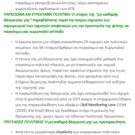
παγκόσμιο κέντρο βιοποικιλότητας, λόγω ανεπαρκούς
χωροταξικού σχεδιασμού των ΑΠΕ.
ΠΑΓΚΟΣΜΙΑ ΚΑΙ ΕΥΡΩΠΑΪΚΗ ΠΟΛΙΤΙΚΗ: Ο στόχος της “μη καθαρής
δέσμευσης γης” παραβλέπεται παρά την καίρια σημασία του
περιορισμού των τεχνητών επιφανειών για την προστασία της φύσης σε
παγκόσμιο και ευρωπαϊκό επίπεδο.
Η έρευνα έκανε μια πλήρη ανασκόπηση 29 νομικών και πολιτικών
κειμένων και 54 στόχων/άρθρων σε παγκόσμιο και Ευρωπαϊκό
επίπεδο.
Η έννοια της μη δέσμευσης γης έχει ενσωματωθεί χαλαρά στο
παγκόσμιο πολιτικό πλαίσιο, με μη ποσοτικούς και νομικά
δεσμευτικούς όρους, παρά την τεράστια σημασία της για τη μη
περαιτέρω καταστροφή της φύσης, ενώ ορισμένοι από τους
Στόχους Βιώσιμης Ανάπτυξης έμμεσα ενθαρρύνουν την αύξηση
της τεχνητής γης.
Η παρεμπόδιση της δέσμευσης γης έχει ενσωματωθεί πιο ισχυρά
στην Ευρωπαϊκή πολιτική από το 2011 ακόμη. Η επερχόμενη Οδηγία
για την παρακολούθηση των εδαφών (
Soil Monitoring Law
: COM
(2023) 416 final) θέτει ως ξεκάθαρο στόχο τη μείωση της
δέσμευσης γης, χωρίς όμως να τίθενται ποσοτικές δεσμεύσεις.
ΠΡΟΤΑΣΕΙΣ ΠΟΛΙΤΙΚΗΣ: Η μη καθαρή δέσμευση γης ως προτεραιότητα
Απαιτείται μεγαλύτερη
σύγκλιση
των ενεργειακών πολιτικών