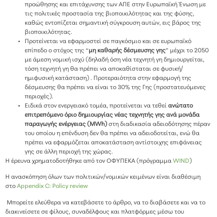
προώθησης και επιτάχυνσης των ΑΠΕ στην Ευρωπαϊκή Ένωση με
τις πολιτικές προστασία της βιοποικιλότητας και της φύσης,
καθώς εντοπίζεται σημαντική σύγκρουση αυτών, εις βάρος της
βιοποικιλότητας.
Προτείνεται να εφαρμοστεί σε παγκόσμιο και σε ευρωπαϊκό
επίπεδο ο στόχος της “
μη καθαρής δέσμευσης γης
” μέχρι το 2050
με άμεση νομική ισχύ (δηλαδή όση νέα τεχνητή γη δημιουργείται,
τόση τεχνητή γη θα πρέπει να αποκαθίσταται σε φυσική/
ημιφυσική κατάσταση) . Προτεραιότητα στην εφαρμογή της
δέσμευσης θα πρέπει να είναι το 30% της Γης (προστατευόμενες
περιοχές).
Ειδικά στον ενεργειακό τομέα, προτείνεται να τεθεί
ανώτατο
επιτρεπόμενο όριο δημιουργίας νέας τεχνητής γης ανά μονάδα
παραγωγής ενέργειας (MWh)
στη διαδικασία αδειοδότησης πέραν
του οποίου η επένδυση δεν θα πρέπει να αδειοδοτείται, ενώ θα
πρέπει να εφαρμόζεται αποκατάσταση αντίστοιχης επιφάνειας
γης σε άλλη περιοχή της χώρας.
Η έρευνα χρηματοδοτήθηκε από τον ΟΦΥΠΕΚΑ (πρόγραμμα
WIND
)
Η ανασκόπηση όλων των πολιτικών/νομικών κειμένων είναι διαθέσιμη
στο
Appendix C: Policy review
Μπορείτε ελεύθερα να κατεβάσετε το άρθρο, να το διαβάσετε και να το
διακινείσετε σε φίλους, συναδέλφους και πλατφόρμες μέσω του