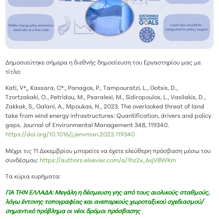
Δημοσιεύτηκε σήμερα η διεθνής δημοσίευση του Εργαστηρίου μας με
τίτλο:
Kati, V*
.,
Kassara, C*., Panagos, P., Tampouratzi, L., Gotsis, D.,
Tzortzakaki, O., Petridou, M., Psaralexi, M., Sidiropoulos, L., Vasilakis, D.,
Zakkak, S., Galani, A., Mpoukas, N., 2023. The overlooked threat of land
take from wind energy infrastructures: Quantification, drivers and policy
gaps. Journal of Environmental Management 348, 119340.
https://doi.org/10.1016/j.jenvman.2023.119340
Μέχρι τις 11 Δεκεμβρίου μπορείτε να έχετε ελεύθερη πρόσβαση μέσω του
συνδέσμου:
https://authors.elsevier.com/a/1hz2x_6sjVBWKm
Τα κύρια ευρήματα:
ΓΙΑ ΤΗΝ ΕΛΛΑΔΑ: Μεγάλη η δέσμευση γης από τους αιολικούς σταθμούς,
λόγω έντονης τοπογραφίας και ανεπαρκούς χωροταξικού σχεδιασμού/
σημαντικό πρόβλημα οι νέοι δρόμοι πρόσβασης