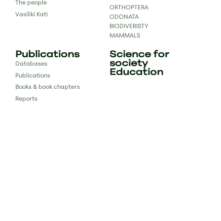
The people
ORTHOPTERA
Vasiliki Kati
ODONATA
BIODIVERISTY
MAMMALS
Publications
Science for
society
Databases
Education
Publications
Books & book chapters
Reports
Contact
bc.lab.uoi@gmail.com
#bclab