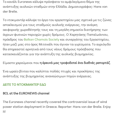
Το κανάλι Euronews κάλυψε πρόσφατα το αμφιλεγόμενο θέμα της
ανάπτυξης αιολικών σταθμών στην Ελλάδα. Δημοσιογράφος: Hans von
der Brelie.
To ντοκιμαντέρ κάλυψε το έργο του εργαστηρίου μας σχετικά με τις ζώνες
αποκλεισμού για τους σταθμούς αιολικής ενέργειας, την ανάγκη
αειφορικής χωροθέτησής τους και τη μεγάλη σημασία διατήρησης των
άγριων φυσικών περιοχών χωρίς δρόμους. Ο Χαρητάκης Παπαϊωάννου,
πρόεδρος του
Balkan Chamois Society
και συνεργάτης του Εργαστηρίου,
ήταν μαζί μας στο όρος Μιτσικέλι που έγιναν τα γυρίσματα. Το αγριόγιδο
θα επηρεαστεί αρνητικά από τους νέους δρόμους πρόσβασης που
κατασκευάζονται για την ανάπτυξη της αιολικής βιομηχανίας.
Είμαστε χαρούμενοι που
η έρευνά μας τροφοδοτεί ένα διεθνές ρεπορτάζ
.
Ένα ωραίο βίντεο που καλύπτει πολλές πτυχές και προκλήσεις της
ανάπτυξης της βιομηχανίας ανανεώσιμων πηγών ενέργειας.
ΔΕΙΤΕ ΤΟ ΝΤΟΚΙΜΑΝΤΕΡ ΕΔΩ
BCL at the EURONEWS channel
The Euronews channel recently covered the controversial issue of wind
power station deployment in Greece. Reporter: Hans von der Brelie. Enjoy
it!