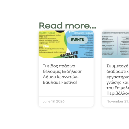
Read more...
EVENTS
Τι είδος πράσινο
Συμμετοχή 
θέλουμε; Εκδήλωση
διαδραστι
Δήμου Ιωαννιτών-
εργαστήρι
Bauhaus Festival
γνώσης και
του Επιμελ
Περιβάλλο
June 19, 2026
November 21,