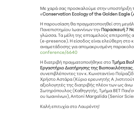
Με χαρά σας προσκαλούμε στην υποστήριξη τη
«
Conservation Ecology of the Golden Eagle (
Η παρουσίαση θα πραγματοποιηθεί στη μεγάλ
Πανεπιστημίου Ιωαννίνων την
Παρασκευή 7 Ν
γλώσσα. Τα μέλη της επταμελούς επιτροπής 
(e-presence). Η είσοδος είναι ελεύθερη στο 
αναμετάδοσης για απομακρυσμένη παρακολού
conference/6640
Η διατριβή πραγματοποιήθηκε στο
Τμήμα Βιο
Εργαστήριο Διατήρησης της Βιοποικιλότητας
συνεπιβλέποντες τον κ. Κωνσταντίνο Ποϊραζίδ
Χρήστο Αστάρα (Κύριο ερευνητής Α ,Ινστιτο
αξιολογητές της διατριβής πλέον των ως άνω ε
Σωτηρόπουλος (Καθηγητής, Τμήμα ΒΕΤ Παν/ου
ου Ιωαννίνων), Antoni Μargalida (Senior Scien
Καλή επιτυχία στο Λαυρέντη!