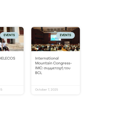
EVENTS
EVENTS
 HELECOS
International
Mountain Congress-
IMC: συμμετοχή του
BCL
25
October 7, 2025