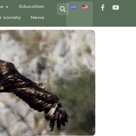
ns
Education
r society
News