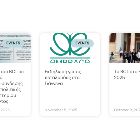
EVENTS
EVENTS
του BCL σε
Εκδήλωση για τις
Το BCL στο
κό
πεταλούδες στα
2025
ο σύνδεσης
Γιάννενα
 πολιτικής
ητηρίου
ντος
 2025
November 5, 2025
October 8, 20