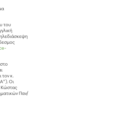
μα
υ του
γγλική
τηλεδιάσκεψη
νδεσμος
ce-
, στο
αι
 τον κ.
Α”). Οι
, Κώστας
ηματικών Παν/