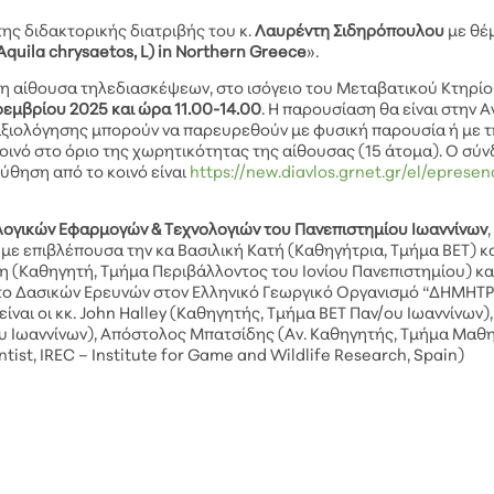
ς διδακτορικής διατριβής του κ.
Λαυρέντη
Σιδηρόπουλου
με θέ
Aquila chrysaetos, L) in Northern Greece
».
η αίθουσα τηλεδιασκέψεων, στο ισόγειο του Μεταβατικού Κτηρίο
οεμβρίου
2025 και ώρα 11.00-14.00
. Η παρουσίαση θα είναι στην Α
αξιολόγησης μπορούν να παρευρεθούν με φυσική παρουσία ή με 
κοινό στο όριο της χωρητικότητας της αίθουσας (15 άτομα). Ο σύ
θηση από το κοινό είναι
https://new.diavlos.grnet.gr/el/epresen
λογικών Εφαρμογών & Τεχνολογιών του Πανεπιστημίου Ιωαννίνων
, με επιβλέπουσα την κα Βασιλική Κατή (Καθηγήτρια, Τμήμα ΒΕΤ) κ
η (Καθηγητή, Τμήμα Περιβάλλοντος του Ιονίου Πανεπιστημίου) και
ύτο Δασικών Ερευνών στον Ελληνικό Γεωργικό Οργανισμό “ΔΗΜΗΤΡ
ίναι οι κκ. John Halley (Καθηγητής, Τμήμα ΒΕΤ Παν/ου Ιωαννίνων)
 Ιωαννίνων), Απόστολος Μπατσίδης (Αν. Καθηγητής, Τμήμα Μαθ
tist, IREC – Institute for Game and Wildlife Research, Spain)