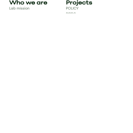
Who we are
Projects
Lab mission
POLICY
BIRDS
Lab network
BUTTERFLIES
The people
ORTHOPTERA
Vasiliki Kati
ODONATA
BIODIVERISTY
MAMMALS
Publications
Science for
society
Databases
Education
Publications
Books & book chapters
Reports
Contact
bc.lab.uoi@gmail.com
#bclab