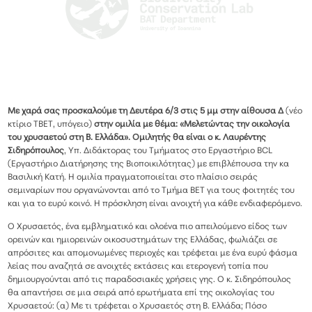
Με χαρά σας προσκαλούμε
τη Δευτέρα 6/3 στις 5 μμ στην αίθουσα Δ
(νέο
κτίριο ΤΒΕΤ, υπόγειο)
στην ομιλία με θέμα:
«Μελετώντας την οικολογία
του χρυσαετού στη Β. Ελλάδα»
.
Ομιλητής θα είναι ο κ.
Λαυρέντη
ς
Σιδηρόπουλο
ς
, Υπ. Διδάκτορας του Τμήματος στο Εργαστήριο BCL
(Εργαστήριο Διατήρησης της Βιοποικιλότητας) με επιβλέπουσα την κα
Βασιλική Κατή. Η ομιλία πραγματοποιείται στο πλαίσιο σειράς
σεμιναρίων που οργανώνονται από το Τμήμα ΒΕΤ για τους φοιτητές του
και για το ευρύ κοινό. Η πρόσκληση είναι ανοιχτή για κάθε ενδιαφερόμενο.
Ο Χρυσαετός, ένα εμβληματικό και ολοένα πιο απειλούμενο είδος των
ορεινών και ημιορεινών οικοσυστημάτων της Ελλάδας, φωλιάζει σε
απρόσιτες και απομονωμένες περιοχές και τρέφεται με ένα ευρύ φάσμα
λείας που αναζητά σε ανοιχτές εκτάσεις και ετερογενή τοπία που
δημιουργούνται από τις παραδοσιακές χρήσεις γης. Ο κ. Σιδηρόπουλος
θα απαντήσει σε μια σειρά από ερωτήματα επί της οικολογίας του
Χρυσαετού: (α) Με τι τρέφεται ο Χρυσαετός στη Β. Ελλάδα; Πόσο