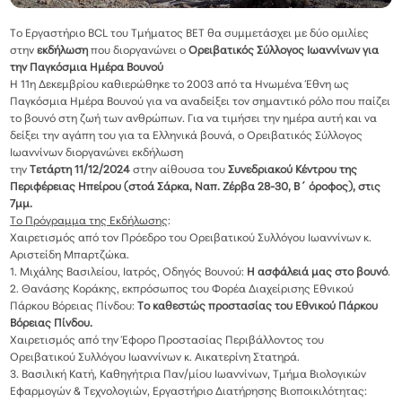
Το Εργαστήριο BCL του Τμήματος ΒΕΤ θα συμμετάσχει με δύο ομιλίες
στην
εκδήλωση
που διοργανώνει ο
Ορειβατικός Σύλλογος Ιωαννίνων για
την Παγκόσμια Ημέρα Βουνού
Η 11η Δεκεμβρίου καθιερώθηκε το 2003 από τα Ηνωμένα Έθνη ως
Παγκόσμια Ημέρα Βουνού για να αναδείξει τον σημαντικό ρόλο που παίζει
το βουνό στη ζωή των ανθρώπων. Για να τιμήσει την ημέρα αυτή και να
δείξει την αγάπη του για τα Ελληνικά βουνά, ο Ορειβατικός Σύλλογος
Ιωαννίνων διοργανώνει εκδήλωση
την
Τετάρτη 11/12/2024
στην αίθουσα του
Συνεδριακού Κέντρου της
Περιφέρειας Ηπείρου (στοά Σάρκα, Ναπ. Ζέρβα 28-30, Β´ όροφος), στις
7μμ.
Το Πρόγραμμα της Εκδήλωσης
:
Χαιρετισμός από τον Πρόεδρο του Ορειβατικού Συλλόγου Ιωαννίνων κ.
Αριστείδη Μπαρτζώκα.
1. Μιχάλης Βασιλείου, Ιατρός, Οδηγός Βουνού:
Η ασφάλειά μας στο βουνό
.
2. Θανάσης Κοράκης, εκπρόσωπος του Φορέα Διαχείρισης Εθνικού
Πάρκου Βόρειας Πίνδου:
Το καθεστώς προστασίας του Εθνικού Πάρκου
Βόρειας Πίνδου.
Χαιρετισμός από την Έφορο Προστασίας Περιβάλλοντος του
Ορειβατικού Συλλόγου Ιωαννίνων κ. Αικατερίνη Στατηρά.
3. Βασιλική Κατή, Καθηγήτρια Παν/μίου Ιωαννίνων, Τμήμα Βιολογικών
Εφαρμογών & Τεχνολογιών, Εργαστήριο Διατήρησης Βιοποικιλότητας: