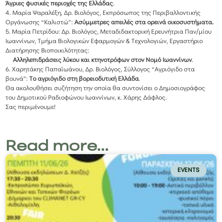
Άγριες φυσικές περιοχές της Ελλάδας
.
4. Μαρία Ψαραλέξη, Δρ. Βιολόγος, Εκπρόσωπος της Περιβαλλοντικής
Οργάνωσης “Καλιστώ”:
Ασύμμετρες απειλές στα ορεινά οικοσυστήματα.
5. Μαρία Πετρίδου: Δρ. Βιολόγος, Μεταδιδακτορική Ερευνήτρια Παν/μίου
Ιωαννίνων, Τμήμα Βιολογικών Εφαρμογών & Τεχνολογιών, Εργαστήριο
Διατήρησης Βιοποικιλότητας:
Αλληλεπιδράσεις λύκου και κτηνοτρόφων στον Νομό Ιωαννίνων
.
6. Χαρητάκης Παπαϊωάνου, Δρ. Βιολόγος, Σύλλογος “Αγριόγιδο στα
βουνά”:
Το αγριόγιδο στη βορειοδυτική Ελλάδα
.
Θα ακολουθήσει συζήτηση την οποία θα συντονίσει ο Δημοσιογράφος
του Δημοτικού Ραδιοφώνου Ιωαννίνων, κ. Χάρης Δάφλος.
Σας περιμένουμε!
Read more...
EVENTS