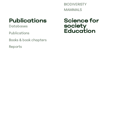
BIODIVERISTY
MAMMALS
Publications
Science for
society
Databases
Education
Publications
Books & book chapters
Reports
Contact
bc.lab.uoi@gmail.com
#bclab